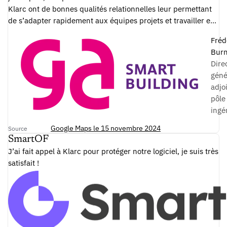
Klarc ont de bonnes qualités relationnelles leur permettant
de s’adapter rapidement aux équipes projets et travailler en
bonne intelligence. Enfin ils sont de bons conseils pour
Fréd
élaborer des stratégies gagnantes.
Burn
Dire
géné
adjo
pôle
ingé
Google Maps le 15 novembre 2024
Source
SmartOF
J’ai fait appel à Klarc pour protéger notre logiciel, je suis très
satisfait !