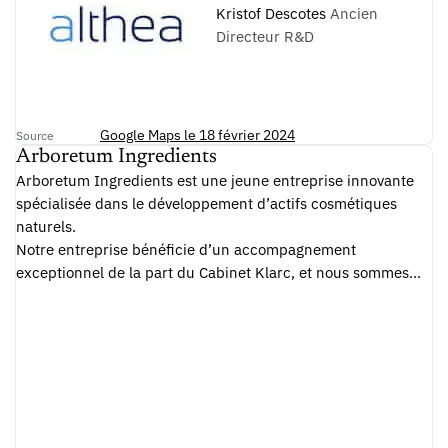
Kristof Descotes
Ancien
Directeur R&D
Google Maps le 18 février 2024
Source
Arboretum Ingredients
Arboretum Ingredients est une jeune entreprise innovante
spécialisée dans le développement d’actifs cosmétiques
naturels.
Notre entreprise bénéficie d’un accompagnement
exceptionnel de la part du Cabinet Klarc, et nous sommes
extrêmement satisfaits de leur expertise. Grâce à leur
intervention, nous avons reçu une réponse positive à notre
demande de financement, ce qui nous permet désormais
d’explorer de nouvelles opportunités pour consolider notre
croissance financière. Nous sommes reconnaissants pour
leur professionnalisme et leur engagement continu à
soutenir le développement de notre jeune entreprise.