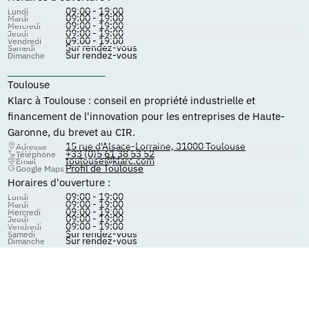
09:00 - 19:00
Lundi
09:00 - 19:00
Mardi
09:00 - 19:00
Mercredi
09:00 - 19:00
Jeudi
09:00 - 19:00
Vendredi
Sur rendez-vous
Samedi
Sur rendez-vous
Dimanche
Toulouse
Klarc à Toulouse : conseil en propriété industrielle et
financement de l'innovation pour les entreprises de Haute-
Garonne, du brevet au CIR.
15 rue d'Alsace-Lorraine, 31000 Toulouse
Adresse
+33 (0)5 61 38 53 52
Téléphone
toulouse@klarc.com
Email
Profil de Toulouse
Google Maps
Horaires d'ouverture :
09:00 - 19:00
Lundi
09:00 - 19:00
Mardi
09:00 - 19:00
Mercredi
09:00 - 19:00
Jeudi
09:00 - 19:00
Vendredi
Sur rendez-vous
Samedi
Sur rendez-vous
Dimanche