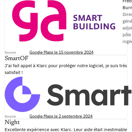
Fréd
élaborer des stratégies gagnantes.
Burn
Dire
géné
adjo
pôle
ingé
Google Maps le 15 novembre 2024
Source
SmartOF
J’ai fait appel à Klarc pour protéger notre logiciel, je suis très
satisfait !
Google Maps le 2 septembre 2024
Source
Night
Excellente expérience avec Klarc. Leur aide était inestimable