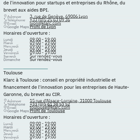
de l'innovation pour startups et entreprises du Rhône, du
brevet aux aides BPI.
3, rue de Genève, 69006 Lyon
Adresse
+33 (0)5 25 63 09 36
Téléphone
lyon@klarc.com
Email
Profil de Lyon
Google Maps
Horaires d'ouverture :
09:00 - 19:00
Lundi
09:00 - 19:00
Mardi
09:00 - 19:00
Mercredi
09:00 - 19:00
Jeudi
09:00 - 19:00
Vendredi
Sur rendez-vous
Samedi
Sur rendez-vous
Dimanche
Toulouse
Klarc à Toulouse : conseil en propriété industrielle et
financement de l'innovation pour les entreprises de Haute-
Garonne, du brevet au CIR.
15 rue d'Alsace-Lorraine, 31000 Toulouse
Adresse
+33 (0)5 61 38 53 52
Téléphone
toulouse@klarc.com
Email
Profil de Toulouse
Google Maps
Horaires d'ouverture :
09:00 - 19:00
Lundi
09:00 - 19:00
Mardi
09:00 - 19:00
Mercredi
09:00 - 19:00
Jeudi
09:00 - 19:00
Vendredi