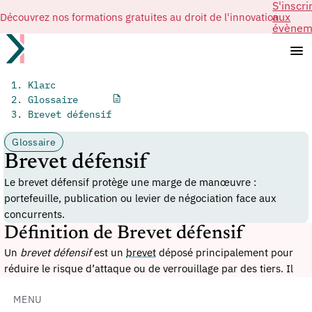
S'inscri
Découvrez nos formations gratuites au droit de l'innovation
aux
évènem
Klarc
Glossaire
Brevet défensif
Glossaire
Brevet défensif
Le brevet défensif protège une marge de manœuvre :
portefeuille, publication ou levier de négociation face aux
concurrents.
Définition de Brevet défensif
Un
brevet défensif
est un
brevet
déposé principalement pour
réduire le risque d’attaque ou de verrouillage par des tiers. Il
peut servir de moyen de dissuasion, de base de contre-
négociation, de preuve d’actif technologique ou de complément
MENU