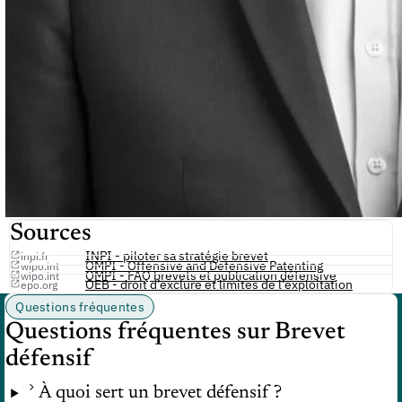
Sources
INPI - piloter sa stratégie brevet
inpi.fr
OMPI - Offensive and Defensive Patenting
wipo.int
OMPI - FAQ brevets et publication défensive
wipo.int
OEB - droit d’exclure et limites de l’exploitation
epo.org
Questions fréquentes
Questions fréquentes sur Brevet
défensif
À quoi sert un brevet défensif ?