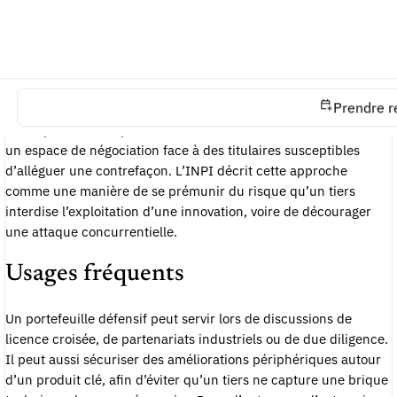
Définition opérationnelle
La logique défensive part d’un constat simple : le brevet est un
droit d’interdire, mais il ne garantit pas à lui seul la liberté
d’exploitation. Déposer peut donc répondre à deux objectifs
Prendre r
complémentaires. Le premier est de protéger une
invention
que
l’entreprise veut exploiter ou licencier. Le second est de créer
un espace de négociation face à des titulaires susceptibles
d’alléguer une contrefaçon. L’INPI décrit cette approche
comme une manière de se prémunir du risque qu’un tiers
interdise l’exploitation d’une innovation, voire de décourager
une attaque concurrentielle.
Usages fréquents
Un portefeuille défensif peut servir lors de discussions de
licence croisée, de partenariats industriels ou de due diligence.
Il peut aussi sécuriser des améliorations périphériques autour
d’un produit clé, afin d’éviter qu’un tiers ne capture une brique