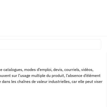
 régime de la fourniture de moyens ne s’applique pas de la
ansformer toute vente de composants standards en risque
pées peuvent devenir des indices d’aptitude et de
de catalogues, modes d’emploi, devis, courriels, vidéos,
ouvent sur l’usage multiple du produit, l’absence d’élément
 dans les chaînes de valeur industrielles, car elle peut viser