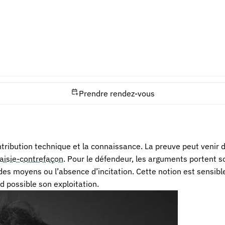
on
nt des produits couramment dans le commerce. Dans ce cas, le
vre à commettre des actes interdits. Cette réserve évite de tr
andations d’usage, formations, démonstrations ou offres grou
u produit et le comportement du fournisseur.
Prendre rendez-vous
ontribution technique et la connaissance. La preuve peut venir 
aisie-contrefaçon
. Pour le défendeur, les arguments portent s
 des moyens ou l’absence d’incitation. Cette notion est sensible
nd possible son exploitation.