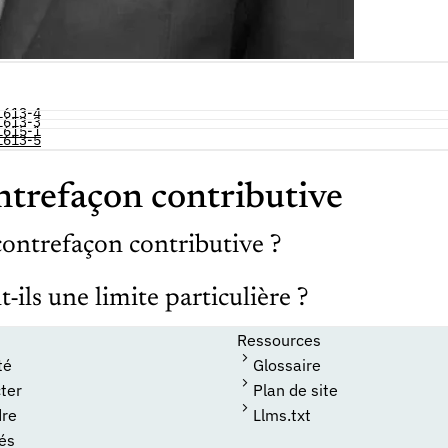
 L613-4
 L613-3
 L615-1
 L613-5
ntrefaçon contributive
 contrefaçon contributive ?
ils une limite particulière ?
Ressources
té
Glossaire
ter
Plan de site
dre
Llms.txt
tés