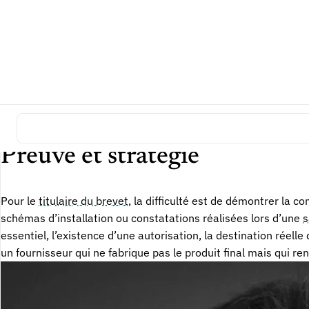
Produits courants et incitati
Le Code prévoit une limite importante pour les moyens qui so
même manière, sauf si le tiers incite la personne à qui il li
automatique de contrefaçon. En pratique, les notices, recomm
destination. L’analyse doit donc séparer la nature objective d
Preuve et stratégie
Pour le
titulaire du brevet
, la difficulté est de démontrer la c
schémas d’installation ou constatations réalisées lors d’une
s
essentiel, l’existence d’une autorisation, la destination réelle
un fournisseur qui ne fabrique pas le produit final mais qui re