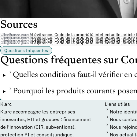
Sources
Légifrance, Code de la propriété intellectuelle, article
legifrance.gouv.fr
Légifrance, Code de la propriété intellectuelle, article
legifrance.gouv.fr
Légifrance, Code de la propriété intellectuelle, article
legifrance.gouv.fr
Légifrance, Code de la propriété intellectuelle, article
legifrance.gouv.fr
Questions fréquentes
Questions fréquentes sur Co
Quelles conditions faut-il vérifier en
Pourquoi les produits courants posent-
Klarc
Liens utiles
Klarc accompagne les entreprises
Notre identi
innovantes, ETI et groupes : financement
Nous contac
de l'innovation (CIR, subventions),
Nous rejoin
protection PI et conseil juridique.
Nos actuali