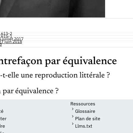
 L613-2
 L615-1
 juillet 2017
27 juin 2018
3
ntrefaçon par équivalence
t-elle une reproduction littérale ?
par équivalence ?
Ressources
té
Glossaire
ter
Plan de site
dre
Llms.txt