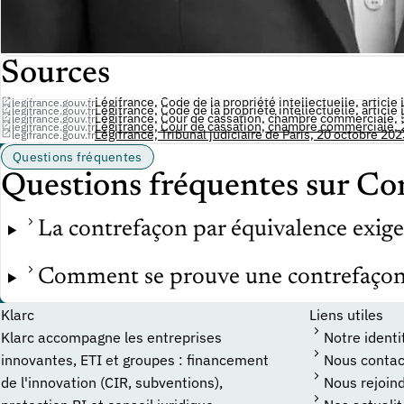
Sources
Légifrance, Code de la propriété intellectuelle, article
legifrance.gouv.fr
Légifrance, Code de la propriété intellectuelle, article
legifrance.gouv.fr
Légifrance, Cour de cassation, chambre commerciale, 5
legifrance.gouv.fr
Légifrance, Cour de cassation, chambre commerciale, 
legifrance.gouv.fr
Légifrance, Tribunal judiciaire de Paris, 20 octobre 202
legifrance.gouv.fr
Questions fréquentes
Questions fréquentes sur Co
La contrefaçon par équivalence exige-
Comment se prouve une contrefaçon 
Klarc
Liens utiles
Klarc accompagne les entreprises
Notre identi
innovantes, ETI et groupes : financement
Nous contac
de l'innovation (CIR, subventions),
Nous rejoin