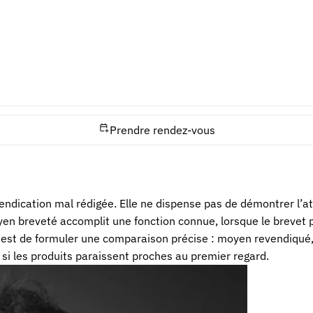
iquer pourquoi la différence apparente ne modifie pas la fonct
utiles. Le défendeur cherchera souvent à montrer que la foncti
n a volontairement choisi un moyen particulier. Le débat devien
servent à éviter une extension excessive du monopole.
Prendre rendez-vous
ndication mal rédigée. Elle ne dispense pas de démontrer l’att
oyen breveté accomplit une fonction connue, lorsque le brevet 
u est de formuler une comparaison précise : moyen revendiqué, 
si les produits paraissent proches au premier regard.