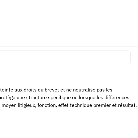
ion technique pertinente. Des analyses d’experts, essais,
on n’est pas la même, que le résultat est différent, que la
t alors moins descriptif que fonctionnel. Les mots de la
einte aux droits du brevet et ne neutralise pas les
protège une structure spécifique ou lorsque les différences
moyen litigieux, fonction, effet technique premier et résultat.