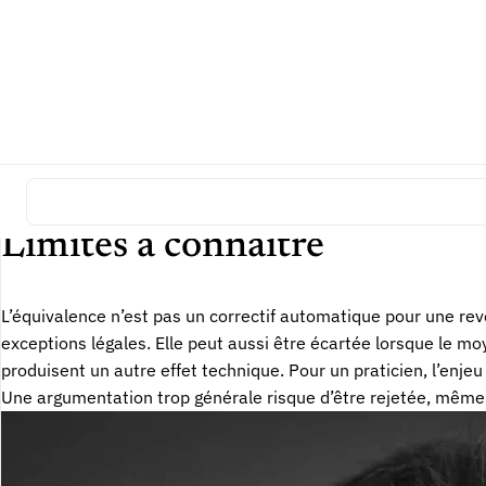
Preuve et débat technique
La partie qui invoque la contrefaçon par équivalence doit expl
schémas, notices et comparaisons fonctionnelles peuvent être 
caractéristique litigieuse était connue ou que la revendicatio
revendication, l’historique technique et l’
état de la technique
Limites à connaître
L’équivalence n’est pas un correctif automatique pour une reve
exceptions légales. Elle peut aussi être écartée lorsque le m
produisent un autre effet technique. Pour un praticien, l’enje
Une argumentation trop générale risque d’être rejetée, même 