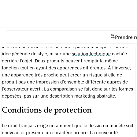
interfaces et les objets dont la valeur commerciale tient à la
perception visuelle.
Ce que cela protège
Prendre r
La protection vise l’impression visuelle d’ensemble produite par
le dessin ou modèle. Elle ne donne pas un monopole sur une
idée générale de style, ni sur une
solution technique
cachée
derrière l’objet. Deux produits peuvent remplir la même
fonction tout en ayant des apparences différentes. À l’inverse,
une apparence très proche peut créer un risque si elle ne
produit pas une impression d’ensemble différente auprès de
l’observateur averti. La comparaison se fait donc sur les formes
déposées, pas sur une description marketing abstraite.
Conditions de protection
Le droit français exige notamment que le dessin ou modèle soit
nouveau et présente un caractère propre. La nouveauté