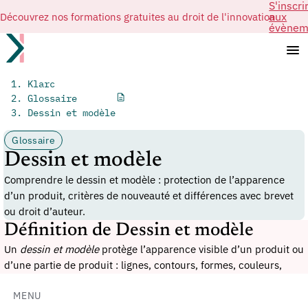
S'inscri
Découvrez nos formations gratuites au droit de l'innovation
aux
évènem
Klarc
Glossaire
Dessin et modèle
Glossaire
Dessin et modèle
Comprendre le dessin et modèle : protection de l’apparence
d’un produit, critères de nouveauté et différences avec brevet
ou droit d’auteur.
Définition de Dessin et modèle
Un
dessin et modèle
protège l’apparence visible d’un produit ou
d’une partie de produit : lignes, contours, formes, couleurs,
texture, matériaux ou ornementation. Il vise l’esthétique d’un
objet, non son principe technique ni son nom commercial.
MENU