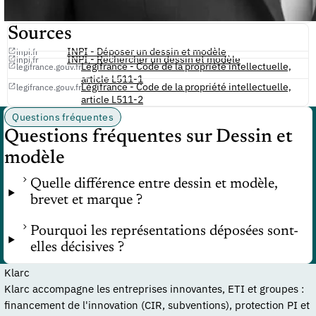
Sources
INPI - Déposer un dessin et modèle
inpi.fr
INPI - Rechercher un dessin et modèle
inpi.fr
Légifrance - Code de la propriété intellectuelle,
legifrance.gouv.fr
article L511-1
Légifrance - Code de la propriété intellectuelle,
legifrance.gouv.fr
article L511-2
Questions fréquentes
Questions fréquentes sur Dessin et
modèle
Quelle différence entre dessin et modèle,
brevet et marque ?
Pourquoi les représentations déposées sont-
elles décisives ?
Klarc
Klarc accompagne les entreprises innovantes, ETI et groupes :
financement de l'innovation (CIR, subventions), protection PI et