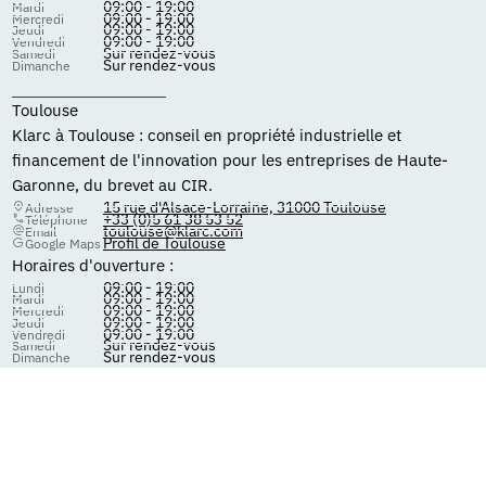
09:00 - 19:00
Mardi
09:00 - 19:00
Mercredi
09:00 - 19:00
Jeudi
09:00 - 19:00
Vendredi
Sur rendez-vous
Samedi
Sur rendez-vous
Dimanche
Toulouse
Klarc à Toulouse : conseil en propriété industrielle et
financement de l'innovation pour les entreprises de Haute-
Garonne, du brevet au CIR.
15 rue d'Alsace-Lorraine, 31000 Toulouse
Adresse
+33 (0)5 61 38 53 52
Téléphone
toulouse@klarc.com
Email
Profil de Toulouse
Google Maps
Horaires d'ouverture :
09:00 - 19:00
Lundi
09:00 - 19:00
Mardi
09:00 - 19:00
Mercredi
09:00 - 19:00
Jeudi
09:00 - 19:00
Vendredi
Sur rendez-vous
Samedi
Sur rendez-vous
Dimanche