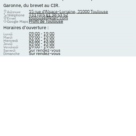
Garonne, du brevet au CIR.
15 rue d'Alsace-Lorraine, 31000 Toulouse
Adresse
+33 (0)5 61 38 53 52
Téléphone
toulouse@klarc.com
Email
Profil de Toulouse
Google Maps
Horaires d'ouverture :
09:00 - 19:00
Lundi
09:00 - 19:00
Mardi
09:00 - 19:00
Mercredi
09:00 - 19:00
Jeudi
09:00 - 19:00
Vendredi
Sur rendez-vous
Samedi
Sur rendez-vous
Dimanche