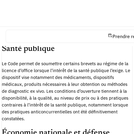
Comme la licence obligatoire, la licence d’office ne transfère
pas la propriété du brevet. Elle crée un droit d’exploitation
encadré et non exclusif. Son régime dépend du fondement
utilisé : santé publique, besoins de l’économie nationale ou
défense nationale.
Prendre r
Santé publique
Le Code permet de soumettre certains brevets au régime de la
licence d’office lorsque l’intérêt de la santé publique l’exige. Le
dispositif vise notamment des médicaments, dispositifs
médicaux, produits nécessaires à leur obtention ou méthodes
de diagnostic ex vivo. Les conditions d’ouverture tiennent à la
disponibilité, à la qualité, au niveau de prix ou à des pratiques
contraires à l’intérêt de la santé publique, notamment lorsque
des pratiques anticoncurrentielles ont été définitivement
constatées.
Économie nationale et défense