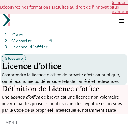
S'inscri
Découvrez nos formations gratuites au droit de l'innovation
aux
évènem
Klarc
Glossaire
Licence d’office
Glossaire
Licence d’office
Comprendre la licence d’office de brevet : décision publique,
santé, économie ou défense, effets de l’arrêté et redevances.
Définition de Licence d’office
Une
licence d’office
de
brevet
est une licence non volontaire
ouverte par les pouvoirs publics dans des hypothèses prévues
par le Code de la
propriété intellectuelle
, notamment santé
publique, besoins de l’économie nationale ou défense. Elle est
non exclusive et ses conditions sont encadrées par arrêté ou
MENU