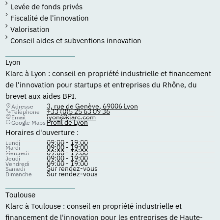
Levée de fonds privés
Fiscalité de l'innovation
Valorisation
Conseil aides et subventions innovation
Lyon
Klarc à Lyon : conseil en propriété industrielle et financement
de l'innovation pour startups et entreprises du Rhône, du
brevet aux aides BPI.
3, rue de Genève, 69006 Lyon
Adresse
+33 (0)5 25 63 09 36
Téléphone
lyon@klarc.com
Email
Profil de Lyon
Google Maps
Horaires d'ouverture :
09:00 - 19:00
Lundi
09:00 - 19:00
Mardi
09:00 - 19:00
Mercredi
09:00 - 19:00
Jeudi
09:00 - 19:00
Vendredi
Sur rendez-vous
Samedi
Sur rendez-vous
Dimanche
Toulouse
Klarc à Toulouse : conseil en propriété industrielle et
financement de l'innovation pour les entreprises de Haute-