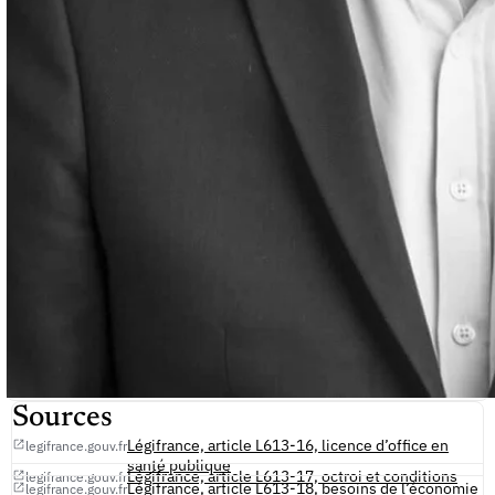
Sources
Légifrance, article L613-16, licence d’office en
legifrance.gouv.fr
santé publique
Légifrance, article L613-17, octroi et conditions
legifrance.gouv.fr
Légifrance, article L613-18, besoins de l’économie
legifrance.gouv.fr