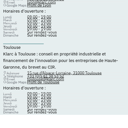
lyon@klarc.com
Email
Profil de Lyon
Google Maps
Horaires d'ouverture :
09:00 - 19:00
Lundi
09:00 - 19:00
Mardi
09:00 - 19:00
Mercredi
09:00 - 19:00
Jeudi
09:00 - 19:00
Vendredi
Sur rendez-vous
Samedi
Sur rendez-vous
Dimanche
Toulouse
Klarc à Toulouse : conseil en propriété industrielle et
financement de l'innovation pour les entreprises de Haute-
Garonne, du brevet au CIR.
15 rue d'Alsace-Lorraine, 31000 Toulouse
Adresse
+33 (0)5 61 38 53 52
Téléphone
toulouse@klarc.com
Email
Profil de Toulouse
Google Maps
Horaires d'ouverture :
09:00 - 19:00
Lundi
09:00 - 19:00
Mardi
09:00 - 19:00
Mercredi
09:00 - 19:00
Jeudi
09:00 - 19:00
Vendredi
Sur rendez-vous
Samedi
Sur rendez-vous
Dimanche