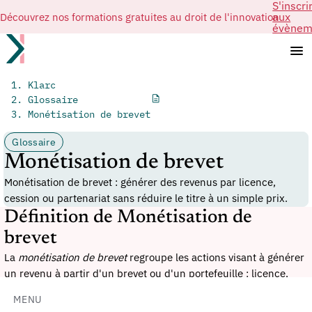
S'inscri
Découvrez nos formations gratuites au droit de l'innovation
aux
évènem
Klarc
Glossaire
Monétisation de brevet
Glossaire
Monétisation de brevet
Monétisation de brevet : générer des revenus par licence,
cession ou partenariat sans réduire le titre à un simple prix.
Définition de Monétisation de
brevet
La
monétisation de brevet
regroupe les actions visant à générer
un revenu à partir d'un
brevet
ou d'un portefeuille : licence,
cession, règlement transactionnel, partenariat technologique ou
MENU
apport à une opération. Elle suppose une valorisation et un