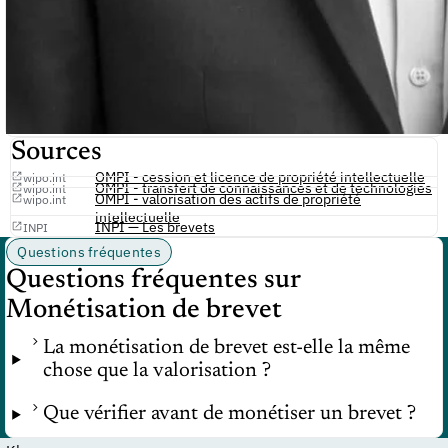
Sources
OMPI - cession et licence de propriété intellectuelle
wipo.int
OMPI - transfert de connaissances et de technologies
wipo.int
OMPI - valorisation des actifs de propriété
wipo.int
intellectuelle
INPI — Les brevets
INPI
Questions fréquentes
Questions fréquentes sur
Monétisation de brevet
La monétisation de brevet est-elle la même
chose que la valorisation ?
Que vérifier avant de monétiser un brevet ?