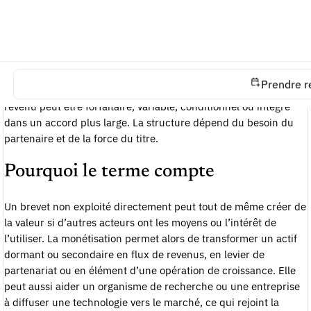
Monétiser un brevet consiste à organiser une opération dans
laquelle un tiers paie pour accéder au droit, acquérir le titre,
régler un différend ou développer une technologie couverte. Le
brevet peut être exploité seul ou avec du savoir-faire, une
Prendre r
assistance technique, des données d’essais ou une
marque
. Le
revenu peut être forfaitaire, variable, conditionnel ou intégré
dans un accord plus large. La structure dépend du besoin du
partenaire et de la force du titre.
Pourquoi le terme compte
Un brevet non exploité directement peut tout de même créer de
la valeur si d’autres acteurs ont les moyens ou l’intérêt de
l’utiliser. La monétisation permet alors de transformer un actif
dormant ou secondaire en flux de revenus, en levier de
partenariat ou en élément d’une opération de croissance. Elle
peut aussi aider un organisme de recherche ou une entreprise
à diffuser une technologie vers le marché, ce qui rejoint la