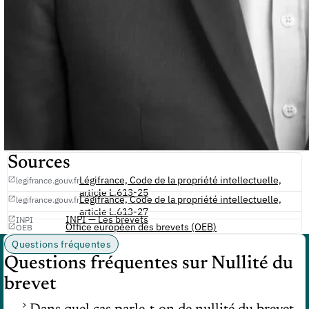
Sources
Légifrance, Code de la propriété intellectuelle,
legifrance.gouv.fr
article L.613-25
Légifrance, Code de la propriété intellectuelle,
legifrance.gouv.fr
article L.613-27
INPI — Les brevets
INPI
Office européen des brevets (OEB)
OEB
Questions fréquentes
Questions fréquentes sur Nullité du
brevet