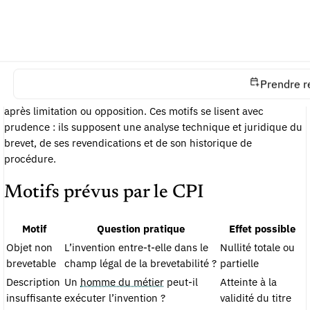
qu’il doit être réduit à une portée juridiquement admissible.
L’article L.613-25 du Code de la propriété intellectuelle
encadre les motifs principaux de nullité. Il vise notamment
l’absence de brevetabilité de l’objet, l’insuffisance de
description, l’extension de l’objet au-delà de la demande
Prendre r
déposée ou initiale, ainsi que l’accroissement de protection
après limitation ou opposition. Ces motifs se lisent avec
prudence : ils supposent une analyse technique et juridique du
brevet, de ses revendications et de son historique de
procédure.
Motifs prévus par le CPI
Motif
Question pratique
Effet possible
Objet non
L’invention entre-t-elle dans le
Nullité totale ou
brevetable
champ légal de la brevetabilité ?
partielle
Description
Un
homme du métier
peut-il
Atteinte à la
insuffisante
exécuter l’invention ?
validité du titre