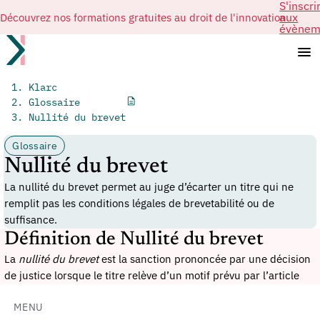
S'inscri
Découvrez nos formations gratuites au droit de l'innovation
aux
évènem
Klarc
Glossaire
Nullité du brevet
Glossaire
Nullité du brevet
La nullité du brevet permet au juge d’écarter un titre qui ne
remplit pas les conditions légales de brevetabilité ou de
suffisance.
Définition de Nullité du brevet
La
nullité du brevet
est la sanction prononcée par une décision
de justice lorsque le titre relève d’un motif prévu par l’article
L.613-25 du CPI : objet non brevetable, insuffisance de
description, extension indue ou protection accrue après
MENU