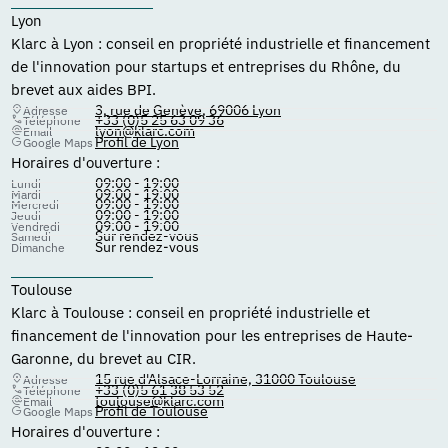
Lyon
Klarc à Lyon : conseil en propriété industrielle et financement
de l'innovation pour startups et entreprises du Rhône, du
brevet aux aides BPI.
3, rue de Genève, 69006 Lyon
Adresse
+33 (0)5 25 63 09 36
Téléphone
lyon@klarc.com
Email
Profil de Lyon
Google Maps
Horaires d'ouverture :
09:00 - 19:00
Lundi
09:00 - 19:00
Mardi
09:00 - 19:00
Mercredi
09:00 - 19:00
Jeudi
09:00 - 19:00
Vendredi
Sur rendez-vous
Samedi
Sur rendez-vous
Dimanche
Toulouse
Klarc à Toulouse : conseil en propriété industrielle et
financement de l'innovation pour les entreprises de Haute-
Garonne, du brevet au CIR.
15 rue d'Alsace-Lorraine, 31000 Toulouse
Adresse
+33 (0)5 61 38 53 52
Téléphone
toulouse@klarc.com
Email
Profil de Toulouse
Google Maps
Horaires d'ouverture :