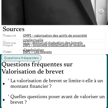
Sources
OMPI - valorisation des actifs de propriété
wipo.int
intellectuelle
OEB - gestion et évaluation des brevets
epo.org
INPI - propriété intellectuelle et revenus
inpi.fr
d'exploitation
INPI — Les brevets
INPI
Questions fréquentes
Questions fréquentes sur
Valorisation de brevet
La valorisation de brevet se limite-t-elle à un
montant financier ?
Quelles questions poser avant de valoriser un
brevet ?