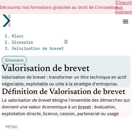
S'inscri
Découvrez nos formations gratuites au droit de l'innovation
aux
évènem
Klarc
Glossaire
Valorisation de brevet
Glossaire
Valorisation de brevet
Valorisation de brevet : transformer un titre technique en actif
négociable, exploitable ou utile à la stratégie d'entreprise.
Définition de Valorisation de brevet
La
valorisation de brevet
désigne l'ensemble des démarches qui
donnent une valeur économique à un
brevet
: évaluation,
exploitation directe, licence, cession, partenariat ou usage
stratégique dans une négociation. Elle relie la portée juridique
du titre à un marché réel.
MENU