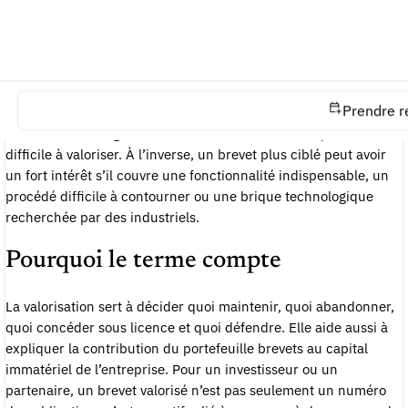
Définition opérationnelle
Valoriser un brevet, c’est organiser les conditions qui
permettent d’en tirer un avantage économique ou stratégique.
La démarche combine une lecture juridique du titre, une
Prendre r
analyse technique de l’invention et une projection commerciale.
Un brevet très large mais sans marché identifiable peut rester
difficile à valoriser. À l’inverse, un brevet plus ciblé peut avoir
un fort intérêt s’il couvre une fonctionnalité indispensable, un
procédé difficile à contourner ou une brique technologique
recherchée par des industriels.
Pourquoi le terme compte
La valorisation sert à décider quoi maintenir, quoi abandonner,
quoi concéder sous licence et quoi défendre. Elle aide aussi à
expliquer la contribution du portefeuille brevets au capital
immatériel de l’entreprise. Pour un investisseur ou un
partenaire, un brevet valorisé n’est pas seulement un numéro