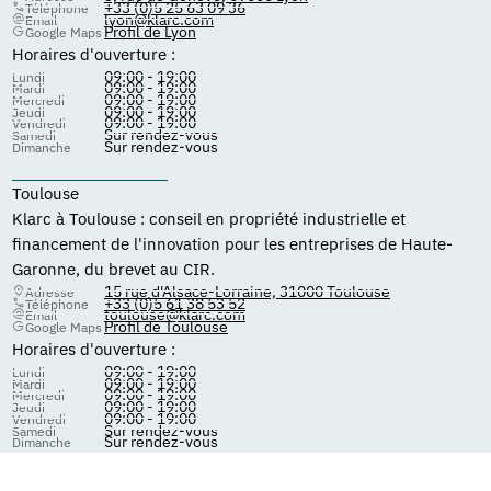
+33 (0)5 25 63 09 36
Téléphone
lyon@klarc.com
Email
Profil de Lyon
Google Maps
Horaires d'ouverture :
09:00 - 19:00
Lundi
09:00 - 19:00
Mardi
09:00 - 19:00
Mercredi
09:00 - 19:00
Jeudi
09:00 - 19:00
Vendredi
Sur rendez-vous
Samedi
Sur rendez-vous
Dimanche
Toulouse
Klarc à Toulouse : conseil en propriété industrielle et
financement de l'innovation pour les entreprises de Haute-
Garonne, du brevet au CIR.
15 rue d'Alsace-Lorraine, 31000 Toulouse
Adresse
+33 (0)5 61 38 53 52
Téléphone
toulouse@klarc.com
Email
Profil de Toulouse
Google Maps
Horaires d'ouverture :
09:00 - 19:00
Lundi
09:00 - 19:00
Mardi
09:00 - 19:00
Mercredi
09:00 - 19:00
Jeudi
09:00 - 19:00
Vendredi
Sur rendez-vous
Samedi
Sur rendez-vous
Dimanche