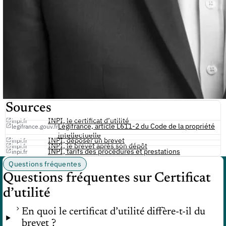
Sources
INPI, le certificat d’utilité
inpi.fr
Légifrance, article L611-2 du Code de la propriété
legifrance.gouv.fr
intellectuelle
INPI, déposer un brevet
inpi.fr
INPI, le brevet après son dépôt
inpi.fr
INPI, tarifs des procédures et prestations
inpi.fr
Questions fréquentes
Questions fréquentes sur Certificat
d’utilité
En quoi le certificat d’utilité diffère-t-il du
brevet ?