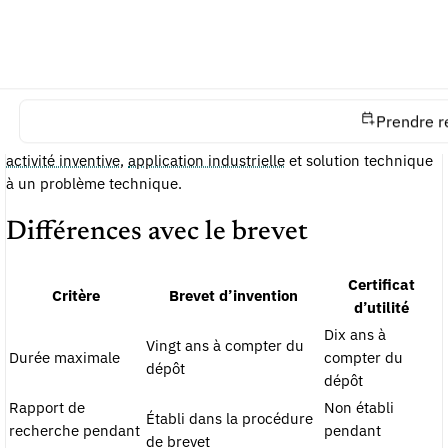
Ce titre peut être pertinent lorsque l’invention a une durée de
vie commerciale courte ou lorsque le déposant recherche une
procédure plus simple. Il ne faut toutefois pas le présenter
comme une protection de moindre exigence sur le fond : l’INPI
rappelle que le certificat d’utilité répond aux mêmes critères de
Prendre r
brevetabilité
que le brevet, notamment
nouveauté
,
activité inventive
,
application industrielle
et solution technique
à un problème technique.
Différences avec le brevet
Certificat
Critère
Brevet d’invention
d’utilité
Dix ans à
Vingt ans à compter du
Durée maximale
compter du
dépôt
dépôt
Rapport de
Non établi
Établi dans la procédure
recherche pendant
pendant
de brevet