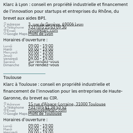
Klarc à Lyon : conseil en propriété industrielle et financement
de l'innovation pour startups et entreprises du Rhône, du
brevet aux aides BPI.
3, rue de Genève, 69006 Lyon
Adresse
+33 (0)5 25 63 09 36
Téléphone
lyon@klarc.com
Email
Profil de Lyon
Google Maps
Horaires d'ouverture :
09:00 - 19:00
Lundi
09:00 - 19:00
Mardi
09:00 - 19:00
Mercredi
09:00 - 19:00
Jeudi
09:00 - 19:00
Vendredi
Sur rendez-vous
Samedi
Sur rendez-vous
Dimanche
Toulouse
Klarc à Toulouse : conseil en propriété industrielle et
financement de l'innovation pour les entreprises de Haute-
Garonne, du brevet au CIR.
15 rue d'Alsace-Lorraine, 31000 Toulouse
Adresse
+33 (0)5 61 38 53 52
Téléphone
toulouse@klarc.com
Email
Profil de Toulouse
Google Maps
Horaires d'ouverture :
09:00 - 19:00
Lundi
09:00 - 19:00
Mardi
09:00 - 19:00
Mercredi