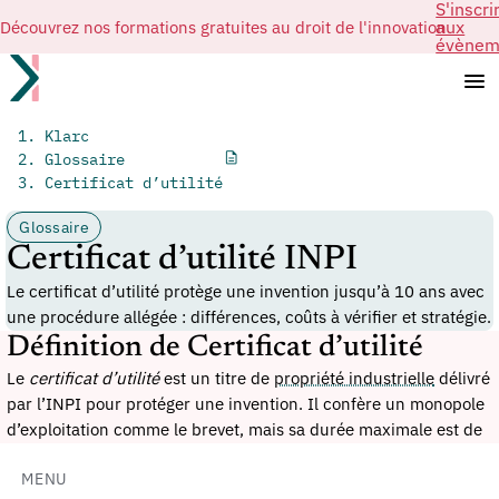
S'inscri
Découvrez nos formations gratuites au droit de l'innovation
aux
évènem
Klarc
Glossaire
Certificat d’utilité
Glossaire
Certificat d’utilité INPI
Le certificat d’utilité protège une invention jusqu’à 10 ans avec
une procédure allégée : différences, coûts à vérifier et stratégie.
Définition de Certificat d’utilité
Le
certificat d’utilité
est un titre de
propriété industrielle
délivré
par l’INPI pour protéger une invention. Il confère un monopole
d’exploitation comme le brevet, mais sa durée maximale est de
dix ans et sa procédure ne comporte pas de rapport de
recherche initial.
MENU