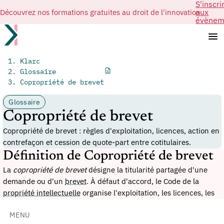
S'inscri
Découvrez nos formations gratuites au droit de l'innovation
aux
évènem
Klarc
Glossaire
Copropriété de brevet
Glossaire
Copropriété de brevet
Copropriété de brevet : règles d'exploitation, licences, action en
contrefaçon et cession de quote-part entre cotitulaires.
Définition de Copropriété de brevet
La
copropriété de brevet
désigne la titularité partagée d'une
demande ou d'un
brevet
. À défaut d'accord, le Code de la
propriété intellectuelle
organise l'exploitation, les licences, les
actions en contrefaçon, la cession de quote-part et l'abandon.
MENU