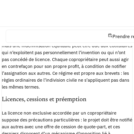
Régime légal par défaut
Le Code de la propriété intellectuelle prévoit un régime
spécifique pour cette copropriété. À défaut d’accord contraire,
Prendre r
chaque copropriétaire peut exploiter l’
invention
à son profit,
mais une indemnisation équitable peut être due aux cotitulaires
qui n’exploitent pas personnellement l’invention ou qui n’ont
pas concédé de licence. Chaque copropriétaire peut aussi agir
en contrefaçon pour son propre profit, à condition de notifier
l’assignation aux autres. Ce régime est propre aux brevets : les
règles ordinaires de l’indivision civile ne s’appliquent pas dans
les mêmes termes.
Licences, cessions et préemption
La licence non exclusive accordée par un copropriétaire
suppose des précautions particulières : le projet doit être notifié
aux autres avec une offre de cession de quote-part, et ces
derniers disposent d’un mécanisme d’opposition lié à