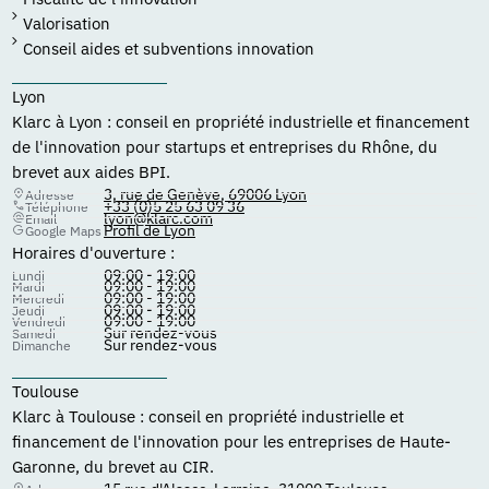
Valorisation
Conseil aides et subventions innovation
Lyon
Klarc à Lyon : conseil en propriété industrielle et financement
de l'innovation pour startups et entreprises du Rhône, du
brevet aux aides BPI.
3, rue de Genève, 69006 Lyon
Adresse
+33 (0)5 25 63 09 36
Téléphone
lyon@klarc.com
Email
Profil de Lyon
Google Maps
Horaires d'ouverture :
09:00 - 19:00
Lundi
09:00 - 19:00
Mardi
09:00 - 19:00
Mercredi
09:00 - 19:00
Jeudi
09:00 - 19:00
Vendredi
Sur rendez-vous
Samedi
Sur rendez-vous
Dimanche
Toulouse
Klarc à Toulouse : conseil en propriété industrielle et
financement de l'innovation pour les entreprises de Haute-
Garonne, du brevet au CIR.
15 rue d'Alsace-Lorraine, 31000 Toulouse