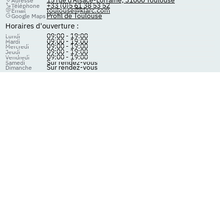
Adresse
+33 (0)5 61 38 53 52
Téléphone
toulouse@klarc.com
Email
Profil de Toulouse
Google Maps
Horaires d'ouverture :
09:00 - 19:00
Lundi
09:00 - 19:00
Mardi
09:00 - 19:00
Mercredi
09:00 - 19:00
Jeudi
09:00 - 19:00
Vendredi
Sur rendez-vous
Samedi
Sur rendez-vous
Dimanche