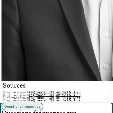
Sources
Légifrance - CPI, article L613-29
legifrance.gouv.fr
Légifrance - CPI, article L613-30
legifrance.gouv.fr
Légifrance - CPI, article L613-31
legifrance.gouv.fr
Légifrance - CPI, article L613-32
legifrance.gouv.fr
Questions fréquentes