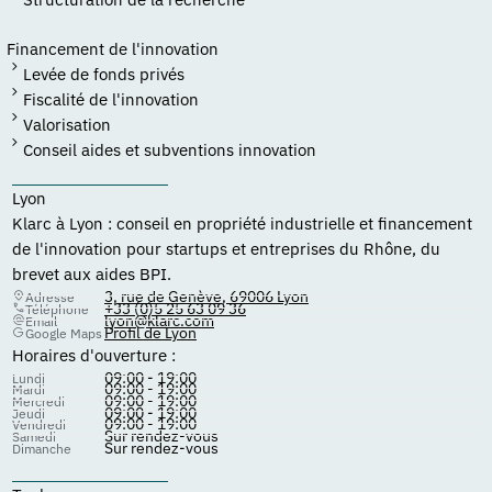
Financement de l'innovation
Levée de fonds privés
Fiscalité de l'innovation
Valorisation
Conseil aides et subventions innovation
Lyon
Klarc à Lyon : conseil en propriété industrielle et financement
de l'innovation pour startups et entreprises du Rhône, du
brevet aux aides BPI.
3, rue de Genève, 69006 Lyon
Adresse
+33 (0)5 25 63 09 36
Téléphone
lyon@klarc.com
Email
Profil de Lyon
Google Maps
Horaires d'ouverture :
09:00 - 19:00
Lundi
09:00 - 19:00
Mardi
09:00 - 19:00
Mercredi
09:00 - 19:00
Jeudi
09:00 - 19:00
Vendredi
Sur rendez-vous
Samedi
Sur rendez-vous
Dimanche