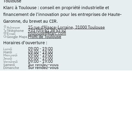
Toulouse
Klarc à Toulouse : conseil en propriété industrielle et
financement de l'innovation pour les entreprises de Haute-
Garonne, du brevet au CIR.
15 rue d'Alsace-Lorraine, 31000 Toulouse
Adresse
+33 (0)5 61 38 53 52
Téléphone
toulouse@klarc.com
Email
Profil de Toulouse
Google Maps
Horaires d'ouverture :
09:00 - 19:00
Lundi
09:00 - 19:00
Mardi
09:00 - 19:00
Mercredi
09:00 - 19:00
Jeudi
09:00 - 19:00
Vendredi
Sur rendez-vous
Samedi
Sur rendez-vous
Dimanche