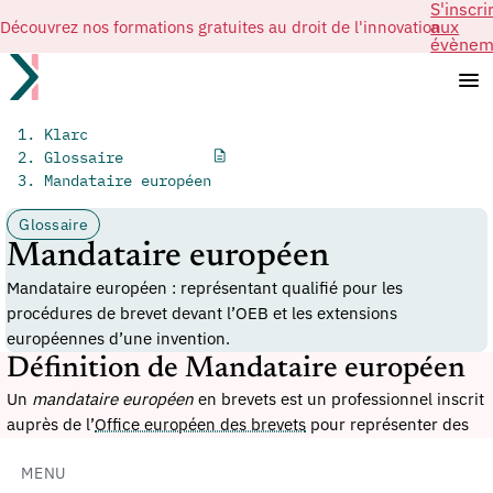
S'inscri
Découvrez nos formations gratuites au droit de l'innovation
aux
évènem
Klarc
Glossaire
Mandataire européen
Glossaire
Mandataire européen
Mandataire européen : représentant qualifié pour les
procédures de brevet devant l’OEB et les extensions
européennes d’une invention.
Définition de Mandataire européen
Un
mandataire européen
en brevets est un professionnel inscrit
auprès de l’
Office européen des brevets
pour représenter des
demandeurs ou titulaires dans les procédures européennes. Il
intervient sur les dépôts, examens, oppositions et actes devant
MENU