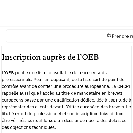
européens, c’est-à-dire le professionnel habilité à représenter
des demandeurs devant l’OEB. L’office tient une base de
données officielle des représentants professionnels. Cette
inscription est déterminante : elle distingue le conseil qui peut
agir directement dans une procédure européenne de celui qui
Prendre r
accompagne seulement la stratégie ou la coordination depuis
un autre rôle.
Inscription auprès de l’OEB
L’OEB publie une liste consultable de représentants
professionnels. Pour un déposant, cette liste sert de point de
contrôle avant de confier une procédure européenne. La CNCPI
rappelle aussi que l’accès au titre de mandataire en brevets
européens passe par une qualification dédiée, liée à l’aptitude à
représenter des clients devant l’Office européen des brevets. Le
libellé exact du professionnel et son inscription doivent donc
être vérifiés, surtout lorsqu’un dossier comporte des délais ou
des objections techniques.