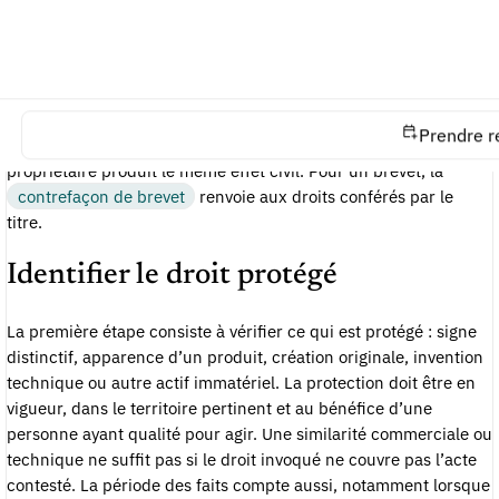
L’INPI présente la contrefaçon comme une atteinte à un droit
de propriété intellectuelle. Les textes du Code de la propriété
intellectuelle déclinent ensuite cette idée selon chaque titre.
Pour une marque, l’atteinte au droit du titulaire constitue une
Prendre r
contrefaçon. Pour un dessin ou modèle, l’atteinte aux droits du
propriétaire produit le même effet civil. Pour un brevet, la
contrefaçon de brevet
renvoie aux droits conférés par le
titre.
Identifier le droit protégé
La première étape consiste à vérifier ce qui est protégé : signe
distinctif, apparence d’un produit, création originale, invention
technique ou autre actif immatériel. La protection doit être en
vigueur, dans le territoire pertinent et au bénéfice d’une
personne ayant qualité pour agir. Une similarité commerciale ou
technique ne suffit pas si le droit invoqué ne couvre pas l’acte
contesté. La période des faits compte aussi, notamment lorsque