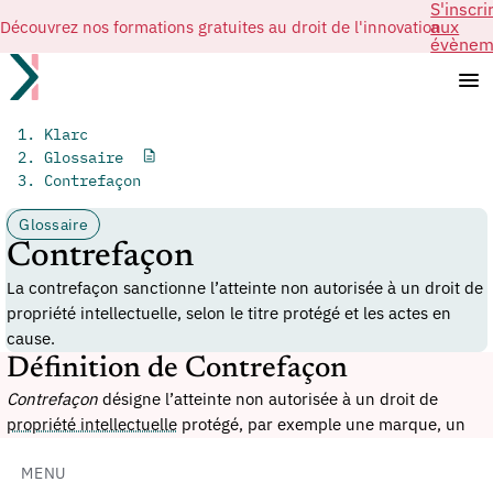
S'inscri
Découvrez nos formations gratuites au droit de l'innovation
aux
évènem
Klarc
Glossaire
Contrefaçon
Glossaire
Contrefaçon
La contrefaçon sanctionne l’atteinte non autorisée à un droit de
propriété intellectuelle, selon le titre protégé et les actes en
cause.
Définition de Contrefaçon
Contrefaçon
désigne l’atteinte non autorisée à un droit de
propriété intellectuelle
protégé, par exemple une marque, un
dessin ou modèle, un droit d’auteur ou un
brevet
. La
qualification dépend du titre concerné, des actes reprochés, du
MENU