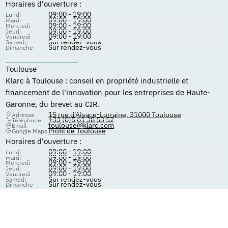
Horaires d'ouverture :
09:00 - 19:00
Lundi
09:00 - 19:00
Mardi
09:00 - 19:00
Mercredi
09:00 - 19:00
Jeudi
09:00 - 19:00
Vendredi
Sur rendez-vous
Samedi
Sur rendez-vous
Dimanche
Toulouse
Klarc à Toulouse : conseil en propriété industrielle et
financement de l'innovation pour les entreprises de Haute-
Garonne, du brevet au CIR.
15 rue d'Alsace-Lorraine, 31000 Toulouse
Adresse
+33 (0)5 61 38 53 52
Téléphone
toulouse@klarc.com
Email
Profil de Toulouse
Google Maps
Horaires d'ouverture :
09:00 - 19:00
Lundi
09:00 - 19:00
Mardi
09:00 - 19:00
Mercredi
09:00 - 19:00
Jeudi
09:00 - 19:00
Vendredi
Sur rendez-vous
Samedi
Sur rendez-vous
Dimanche