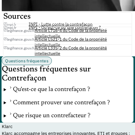
Sources
INPI - Lutte contre la contrefaçon
inpi.fr
INPI - Qu’est-ce qu’une contrefaçon ?
inpi.fr
Article L716-4 du Code de la propriété
legifrance.gouv.fr
intellectuelle
Article L521-1 du Code de la propriété
legifrance.gouv.fr
intellectuelle
Article L335-2 du Code de la propriété
legifrance.gouv.fr
intellectuelle
Questions fréquentes
Questions fréquentes sur
Contrefaçon
Qu'est-ce que la contrefaçon ?
Comment prouver une contrefaçon ?
Que risque un contrefacteur ?
Klarc
Klarc accompagne les entreprises innovantes, ETI et groupes :