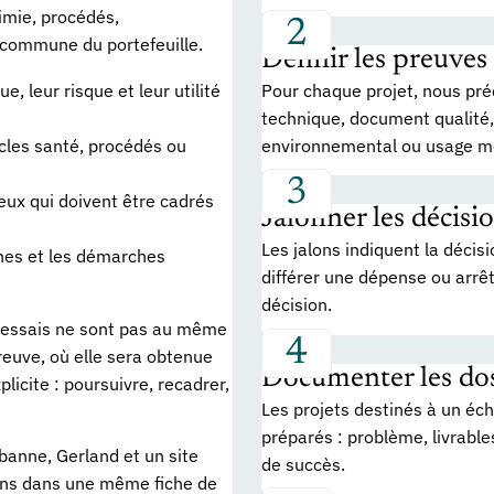
imie, procédés,
 commune du portefeuille.
Définir les preuves
Pour chaque projet, nous préc
e, leur risque et leur utilité
technique, document qualité, 
environnemental ou usage mé
cles santé, procédés ou
eux qui doivent être cadrés
Jalonner les décisi
Les jalons indiquent la décis
rnes et les démarches
différer une dépense ou arrê
décision.
 d'essais ne sont pas au même
preuve, où elle sera obtenue
Documenter les doss
licite : poursuivre, recadrer,
Les projets destinés à un éc
préparés : problème, livrables
banne, Gerland et un site
de succès.
ions dans une même fiche de