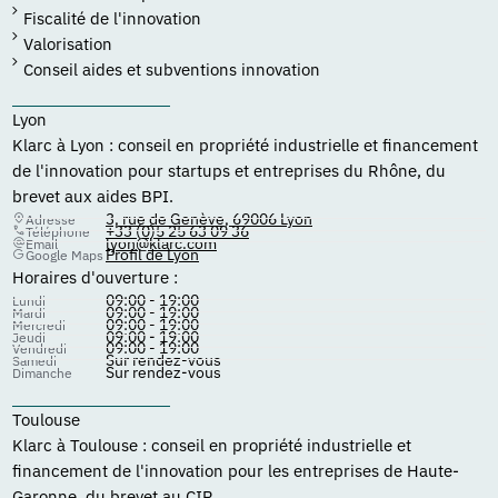
Fiscalité de l'innovation
Valorisation
Conseil aides et subventions innovation
Lyon
Klarc à Lyon : conseil en propriété industrielle et financement
de l'innovation pour startups et entreprises du Rhône, du
brevet aux aides BPI.
3, rue de Genève, 69006 Lyon
Adresse
+33 (0)5 25 63 09 36
Téléphone
lyon@klarc.com
Email
Profil de Lyon
Google Maps
Horaires d'ouverture :
09:00 - 19:00
Lundi
09:00 - 19:00
Mardi
09:00 - 19:00
Mercredi
09:00 - 19:00
Jeudi
09:00 - 19:00
Vendredi
Sur rendez-vous
Samedi
Sur rendez-vous
Dimanche
Toulouse
Klarc à Toulouse : conseil en propriété industrielle et
financement de l'innovation pour les entreprises de Haute-
Garonne, du brevet au CIR.