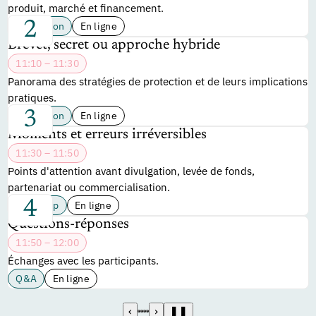
produit, marché et financement.
Protection
En ligne
Brevet, secret ou approche hybride
11:10 – 11:30
Panorama des stratégies de protection et de leurs implications
pratiques.
Protection
En ligne
Moments et erreurs irréversibles
11:30 – 11:50
Points d'attention avant divulgation, levée de fonds,
partenariat ou commercialisation.
Roadmap
En ligne
Questions-réponses
11:50 – 12:00
Échanges avec les participants.
Q&A
En ligne
‹
›
❚❚