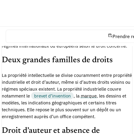
L’OMPI définit la propriété intellectuelle comme les créations
de l’esprit, notamment les inventions, les oeuvres littéraires et
artistiques, les dessins, ainsi que les signes, noms et images
utilisés dans le commerce. En France, ces matières sont
Prendre r
structurées par le Code de la propriété intellectuelle et par des
régimes internationaux ou européens selon le droit concerné.
Deux grandes familles de droits
La propriété intellectuelle se divise couramment entre propriété
industrielle et droit d’auteur, même si d’autres droits voisins ou
régimes spéciaux existent. La propriété industrielle couvre
notamment le
brevet d’invention
, la
marque
, les dessins et
modèles, les indications géographiques et certains titres
techniques. Elle repose le plus souvent sur un dépôt ou un
enregistrement auprès d’un office compétent.
Droit d’auteur et absence de