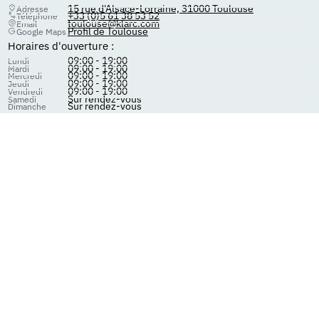
15 rue d'Alsace-Lorraine, 31000 Toulouse
Adresse
+33 (0)5 61 38 53 52
Téléphone
toulouse@klarc.com
Email
Profil de Toulouse
Google Maps
Horaires d'ouverture :
09:00 - 19:00
Lundi
09:00 - 19:00
Mardi
09:00 - 19:00
Mercredi
09:00 - 19:00
Jeudi
09:00 - 19:00
Vendredi
Sur rendez-vous
Samedi
Sur rendez-vous
Dimanche