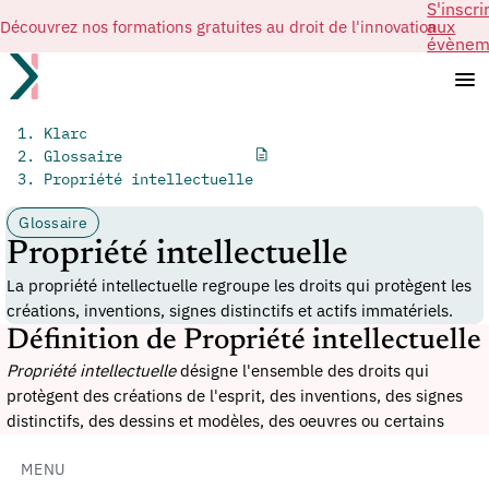
S'inscri
Découvrez nos formations gratuites au droit de l'innovation
aux
évènem
Klarc
Glossaire
Propriété intellectuelle
Glossaire
Propriété intellectuelle
La propriété intellectuelle regroupe les droits qui protègent les
créations, inventions, signes distinctifs et actifs immatériels.
Définition de Propriété intellectuelle
Propriété intellectuelle
désigne l'ensemble des droits qui
protègent des créations de l'esprit, des inventions, des signes
distinctifs, des dessins et modèles, des oeuvres ou certains
savoir-faire
. Elle comprend notamment la
propriété industrielle
,
souvent acquise par dépôt, et le droit d'auteur, qui naît en
MENU