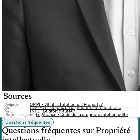
Sources
OMPI - What is Intellectual Property?
wipo.int
INPI - Les enjeux de la propriété intellectuelle
inpi.fr
INPI - Le droit d'auteur
inpi.fr
Légifrance - Code de la propriété intellectuelle
legifrance.gouv.fr
Questions fréquentes
Questions fréquentes sur Propriété