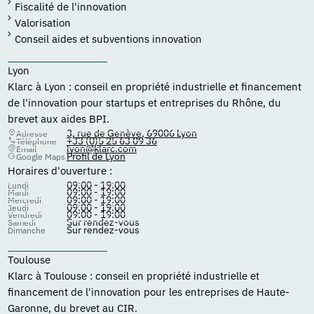
Fiscalité de l'innovation
Valorisation
Conseil aides et subventions innovation
Lyon
Klarc à Lyon : conseil en propriété industrielle et financement
de l'innovation pour startups et entreprises du Rhône, du
brevet aux aides BPI.
3, rue de Genève, 69006 Lyon
Adresse
+33 (0)5 25 63 09 36
Téléphone
lyon@klarc.com
Email
Profil de Lyon
Google Maps
Horaires d'ouverture :
09:00 - 19:00
Lundi
09:00 - 19:00
Mardi
09:00 - 19:00
Mercredi
09:00 - 19:00
Jeudi
09:00 - 19:00
Vendredi
Sur rendez-vous
Samedi
Sur rendez-vous
Dimanche
Toulouse
Klarc à Toulouse : conseil en propriété industrielle et
financement de l'innovation pour les entreprises de Haute-
Garonne, du brevet au CIR.