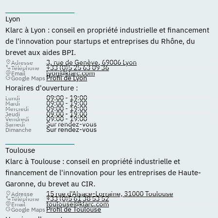
Lyon
Klarc à Lyon : conseil en propriété industrielle et financement
de l'innovation pour startups et entreprises du Rhône, du
brevet aux aides BPI.
3, rue de Genève, 69006 Lyon
Adresse
+33 (0)5 25 63 09 36
Téléphone
lyon@klarc.com
Email
Profil de Lyon
Google Maps
Horaires d'ouverture :
09:00 - 19:00
Lundi
09:00 - 19:00
Mardi
09:00 - 19:00
Mercredi
09:00 - 19:00
Jeudi
09:00 - 19:00
Vendredi
Sur rendez-vous
Samedi
Sur rendez-vous
Dimanche
Toulouse
Klarc à Toulouse : conseil en propriété industrielle et
financement de l'innovation pour les entreprises de Haute-
Garonne, du brevet au CIR.
15 rue d'Alsace-Lorraine, 31000 Toulouse
Adresse
+33 (0)5 61 38 53 52
Téléphone
toulouse@klarc.com
Email
Profil de Toulouse
Google Maps