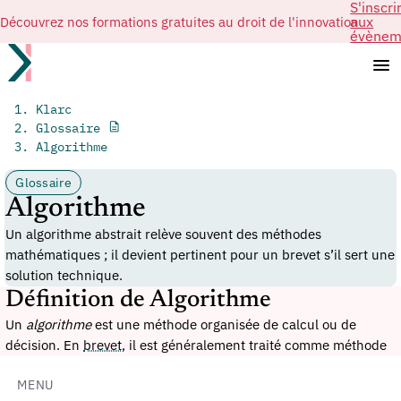
S'inscri
Découvrez nos formations gratuites au droit de l'innovation
aux
évènem
Klarc
Glossaire
Algorithme
Glossaire
Algorithme
Un algorithme abstrait relève souvent des méthodes
mathématiques ; il devient pertinent pour un brevet s’il sert une
solution technique.
Définition de Algorithme
Un
algorithme
est une méthode organisée de calcul ou de
décision. En
brevet
, il est généralement traité comme méthode
mathématique ou logique lorsqu’il reste abstrait ; il peut
contribuer à une invention si son usage produit un effet
MENU