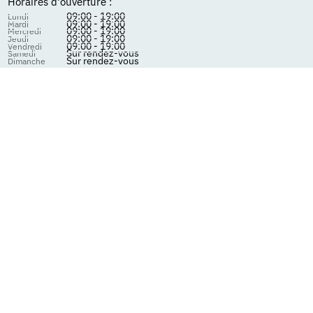
Horaires d'ouverture :
09:00 - 19:00
Lundi
09:00 - 19:00
Mardi
09:00 - 19:00
Mercredi
09:00 - 19:00
Jeudi
09:00 - 19:00
Vendredi
Sur rendez-vous
Samedi
Sur rendez-vous
Dimanche