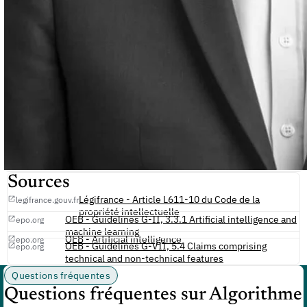
Sources
Légifrance - Article L611-10 du Code de la
legifrance.gouv.fr
propriété intellectuelle
OEB - Guidelines G-II, 3.3.1 Artificial intelligence and
epo.org
machine learning
OEB - Artificial intelligence
epo.org
OEB - Guidelines G-VII, 5.4 Claims comprising
epo.org
technical and non-technical features
Questions fréquentes
Questions fréquentes sur Algorithme