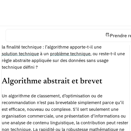
permet de l’analyser.
Les textes français excluent notamment les méthodes
mathématiques lorsqu’elles sont considérées en tant que telles.
Les lignes directrices de l’
OEB
traitent de manière similaire les
modèles de calcul, les méthodes mathématiques et les
Prendre r
algorithmes d’intelligence artificielle. Le point d’entrée est donc
la finalité technique : l’algorithme apporte-t-il une
solution technique
à un
problème technique
, ou reste-t-il une
règle abstraite appliquée sur des données sans usage
technique défini ?
Algorithme abstrait et brevet
Un algorithme de classement, d’optimisation ou de
recommandation n’est pas brevetable simplement parce qu’il
est efficace, nouveau ou complexe. S’il sert seulement une
organisation commerciale, une présentation d’informations ou
une analyse de contenu linguistique, la contribution peut rester
non technique. La rapidité ou la robustesse mathématique ne