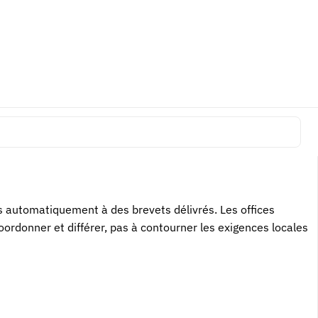
vention de manière cohérente, la description doit permettre sa
du déposant, de langue ou de signature peuvent avoir des
ction et une rédaction brevet solide.
 automatiquement à des brevets délivrés. Les offices
oordonner et différer, pas à contourner les exigences locales