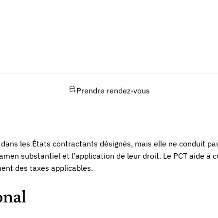
 actes propres à chaque office.
echnique et juridique. Les revendications doivent définir l’in
ué lorsqu’ils sont utiles. Les erreurs de priorité, d’identité 
 limiter à un formulaire : elle suppose une stratégie de prote
Prendre rendez-vous
ans les États contractants désignés, mais elle ne conduit pas
en substantiel et l’application de leur droit. Le PCT aide à c
ment des taxes applicables.
onal