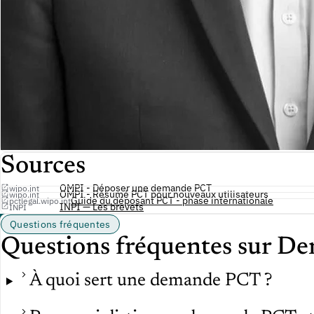
Sources
OMPI - Déposer une demande PCT
wipo.int
OMPI - Résumé PCT pour nouveaux utilisateurs
wipo.int
Guide du déposant PCT - phase internationale
pctlegal.wipo.int
INPI — Les brevets
INPI
Questions fréquentes
Questions fréquentes sur 
À quoi sert une demande PCT ?