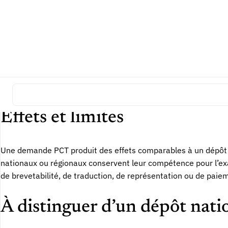
documentaire avant d’engager les traductions, mandataires et
Éléments à préparer
La qualité de la demande PCT dépend d’abord de la rédaction t
compréhension, et les dessins doivent soutenir l’objet revendiq
conséquences procédurales. La préparation ne doit donc pas se
Effets et limites
Une demande PCT produit des effets comparables à un dépôt d
nationaux ou régionaux conservent leur compétence pour l’exam
de brevetabilité, de traduction, de représentation ou de paie
À distinguer d’un dépôt nati