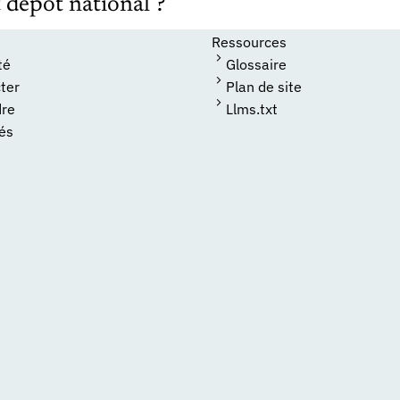
 dépôt national ?
Ressources
té
Glossaire
ter
Plan de site
dre
Llms.txt
tés