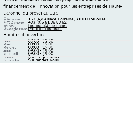
financement de l'innovation pour les entreprises de Haute-
Garonne, du brevet au CIR.
15 rue d'Alsace-Lorraine, 31000 Toulouse
Adresse
+33 (0)5 61 38 53 52
Téléphone
toulouse@klarc.com
Email
Profil de Toulouse
Google Maps
Horaires d'ouverture :
09:00 - 19:00
Lundi
09:00 - 19:00
Mardi
09:00 - 19:00
Mercredi
09:00 - 19:00
Jeudi
09:00 - 19:00
Vendredi
Sur rendez-vous
Samedi
Sur rendez-vous
Dimanche