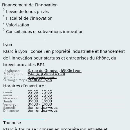
Financement de l'innovation
Levée de fonds privés
Fiscalité de l'innovation
Valorisation
Conseil aides et subventions innovation
Lyon
Klarc à Lyon : conseil en propriété industrielle et financement
de l'innovation pour startups et entreprises du Rhône, du
brevet aux aides BPI.
3, rue de Genève, 69006 Lyon
Adresse
+33 (0)5 25 63 09 36
Téléphone
lyon@klarc.com
Email
Profil de Lyon
Google Maps
Horaires d'ouverture :
09:00 - 19:00
Lundi
09:00 - 19:00
Mardi
09:00 - 19:00
Mercredi
09:00 - 19:00
Jeudi
09:00 - 19:00
Vendredi
Sur rendez-vous
Samedi
Sur rendez-vous
Dimanche
Toulouse
Klarc à Toulouse : conseil en propriété industrielle et