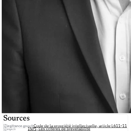
Sources
Code de la propriété intellectuelle, article L611-11
legifrance.gouv.fr
INPI, Les critères de brevetabilité
inpi.fr