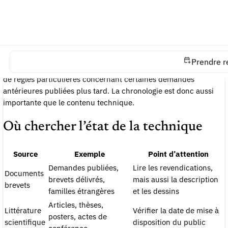
Cette notion fixe la photographie des connaissances disponibles
à une date donnée. Elle permet d’évaluer ce qui était déjà
connu avant le dépôt ou avant la priorité revendiquée. Une
information publiée après cette date n’est généralement pas
Prendre r
opposable comme état de la technique ordinaire, sous réserve
de règles particulières concernant certaines demandes
antérieures publiées plus tard. La chronologie est donc aussi
importante que le contenu technique.
Où chercher l’état de la technique
Source
Exemple
Point d’attention
Demandes publiées,
Lire les revendications,
Documents
brevets délivrés,
mais aussi la description
brevets
familles étrangères
et les dessins
Articles, thèses,
Littérature
Vérifier la date de mise à
posters, actes de
scientifique
disposition du public
conférence