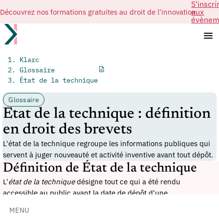
S'inscri
Découvrez nos formations gratuites au droit de l'innovation
aux
évènem
Klarc
Glossaire
État de la technique
Glossaire
État de la technique : définition
en droit des brevets
L'état de la technique regroupe les informations publiques qui
servent à juger nouveauté et activité inventive avant tout dépôt.
Définition de État de la technique
L'
état de la technique
désigne tout ce qui a été rendu
accessible au public avant la date de dépôt d'une
demande de brevet
, par écrit, oralement, par usage ou par tout
MENU
autre moyen. Il sert de base pour apprécier la
nouveauté
et