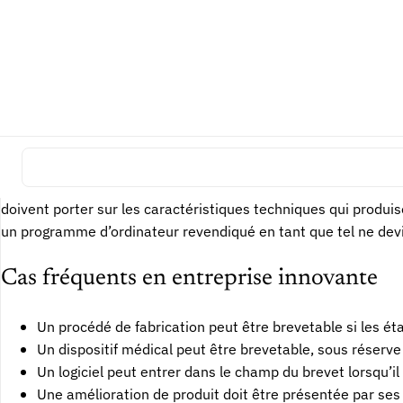
Nouveauté
La solution a-t-elle déjà été rendue a
Activité inventive
La solution aurait-elle été évidente p
Application industrielle
Peut-elle être fabriquée ou utilisée d
Ce qui ne suffit pas
Un avantage commercial, une intention d’usage ou une idée d
doivent porter sur les caractéristiques techniques qui produis
un programme d’ordinateur revendiqué en tant que tel ne devi
Cas fréquents en entreprise innovante
Un procédé de fabrication peut être brevetable si les éta
Un dispositif médical peut être brevetable, sous réserv
Un logiciel peut entrer dans le champ du brevet lorsqu’i
Une amélioration de produit doit être présentée par ses