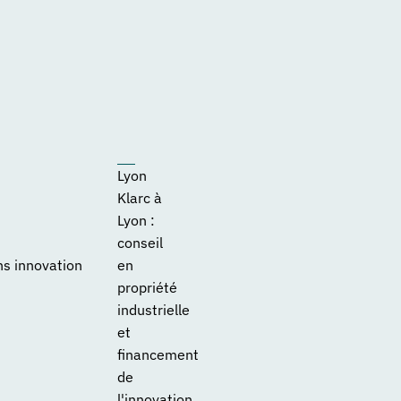
Lyon
Klarc à
Lyon :
conseil
ns innovation
en
propriété
industrielle
et
financement
de
l'innovation