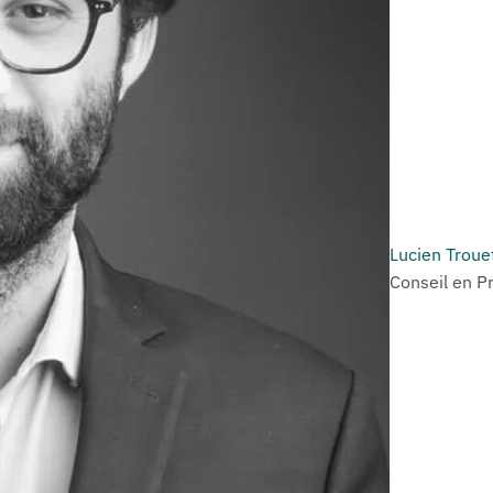
Lucien Troue
Conseil en P