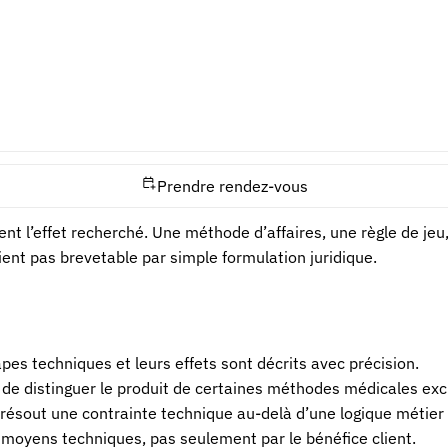
ccessible au public ?
Recherche d’antériorités, publ
our un spécialiste du domaine ?
Différences techniques, contra
e façon concrète ?
Prototype, procédé, paramètre
Prendre rendez-vous
e marché ne rend pas une invention brevetable. Ces éléments 
ent l’effet recherché. Une méthode d’affaires, une règle de jeu
ent pas brevetable par simple formulation juridique.
pes techniques et leurs effets sont décrits avec précision.
e de distinguer le produit de certaines méthodes médicales exc
l résout une contrainte technique au-delà d’une logique métier 
 moyens techniques, pas seulement par le bénéfice client.