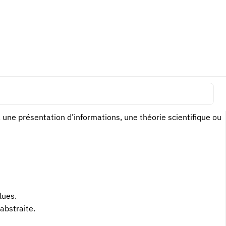
ications, brevets, démonstrations datées
intes résolues, effets mesurables
s, conditions de mise en oeuvre
peuvent expliquer le contexte, mais les revendications
, une présentation d’informations, une théorie scientifique ou
lues.
abstraite.