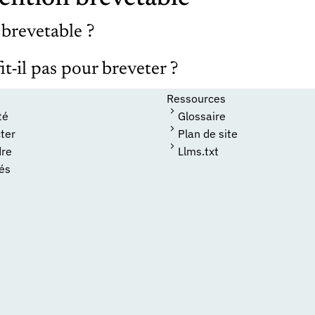
 brevetable ?
t-il pas pour breveter ?
Ressources
té
Glossaire
ter
Plan de site
dre
Llms.txt
tés