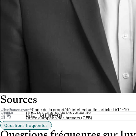
Sources
Code de la propriété intellectuelle, article L611-10
legifrance.gouv.fr
INPI, Les critères de brevetabilité
inpi.fr
INPI — Les brevets
INPI
Office européen des brevets (OEB)
OEB
Questions fréquentes
Questions fréquentes sur Inv