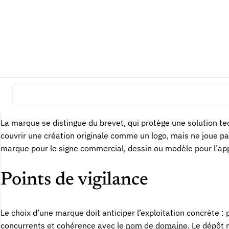
Conditions avant le dépôt
Avant de déposer, il faut vérifier que le signe est disponible 
contesté. La recherche d’antériorités est donc un passage clé
visuelles, phonétiques ou conceptuelles selon les produits et
Différences avec les titres pr
La marque se distingue du brevet, qui protège une solution tec
couvrir une création originale comme un logo, mais ne joue 
marque pour le signe commercial, dessin ou modèle pour l’appar
Points de vigilance
Le choix d’une marque doit anticiper l’exploitation concrète : 
concurrents et cohérence avec le
nom de domaine
. Le dépôt 