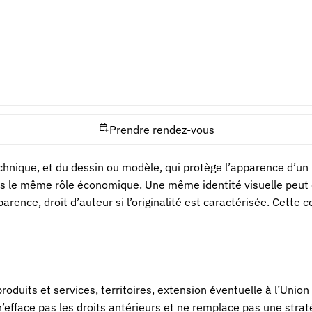
et suffisamment distinctif. Un signe descriptif, trompeur, usuel 
 : elle ne se limite pas à trouver un nom strictement identiq
 services visés. Le résultat guide parfois un changement de n
oches
Prendre rendez-vous
hnique, et du dessin ou modèle, qui protège l’apparence d’un pr
pas le même rôle économique. Une même identité visuelle peut
ence, droit d’auteur si l’originalité est caractérisée. Cette 
produits et services, territoires, extension éventuelle à l’Unio
n’efface pas les droits antérieurs et ne remplace pas une str