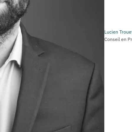
Lucien Troue
Conseil en P