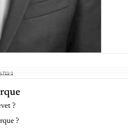
e L711-1
arque
vet ?
rque ?