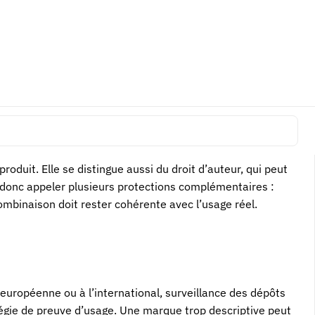
ou déjà couvert par des droits antérieurs peut être refusé ou
ue, mais doit aussi prendre en compte les ressemblances
om avant lancement public.
oduit. Elle se distingue aussi du droit d’auteur, qui peut
 donc appeler plusieurs protections complémentaires :
combinaison doit rester cohérente avec l’usage réel.
n européenne ou à l’international, surveillance des dépôts
atégie de preuve d’usage. Une marque trop descriptive peut