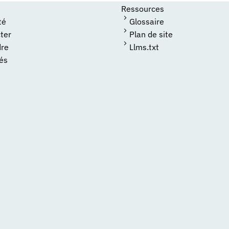
Ressources
té
Glossaire
ter
Plan de site
dre
Llms.txt
tés