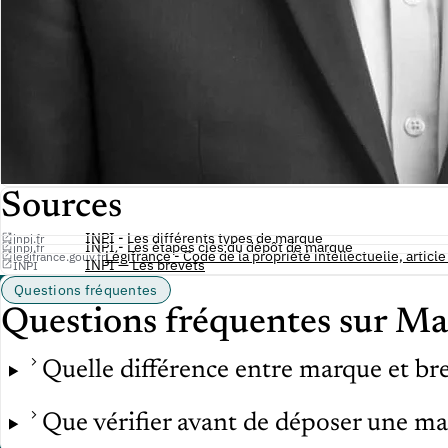
Sources
INPI - Les différents types de marque
inpi.fr
INPI - Les étapes clés du dépôt de marque
inpi.fr
Légifrance - Code de la propriété intellectuelle, articl
legifrance.gouv.fr
INPI — Les brevets
INPI
Questions fréquentes
Questions fréquentes sur M
Quelle différence entre marque et bre
Que vérifier avant de déposer une ma