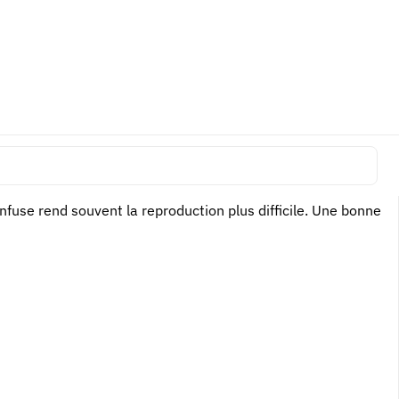
due
tre compréhensible mais impossible à exécuter sans informations
fuse rend souvent la reproduction plus difficile. Une bonne