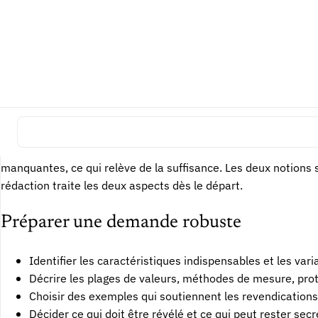
Méthode de mesure floue
Résultat annoncé sans protocole
Variante non supportée
Revendication large avec un seul
Contradiction interne
Description et revendications div
Différence avec la clarté
La suffisance se distingue de la clarté. Une revendication peut
manquantes, ce qui relève de la suffisance. Les deux notions 
rédaction traite les deux aspects dès le départ.
Préparer une demande robuste
Identifier les caractéristiques indispensables et les va
Décrire les plages de valeurs, méthodes de mesure, prot
Choisir des exemples qui soutiennent les revendications,
Décider ce qui doit être révélé et ce qui peut rester secr