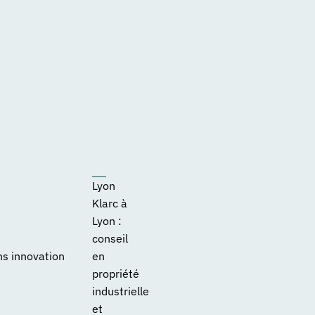
Lyon
Klarc à
Lyon :
conseil
ns innovation
en
propriété
industrielle
et