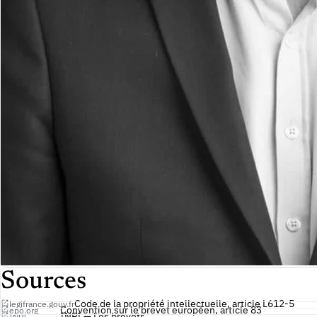
Sources
Code de la propriété intellectuelle, article L612-5
legifrance.gouv.fr
Convention sur le brevet européen, article 83
epo.org
INPI — Les brevets
INPI