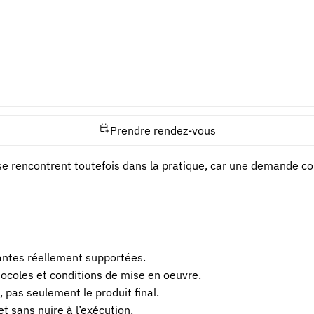
Effet technique difficile à vérifier
 exemple
Protection contestable sur toute son éten
ergentes
Interprétation et exécution fragilisées
Prendre rendez-vous
 être difficile à interpréter, ce qui relève de la clarté, ou ê
se rencontrent toutefois dans la pratique, car une demande con
riantes réellement supportées.
ocoles et conditions de mise en oeuvre.
 pas seulement le produit final.
et sans nuire à l’exécution.