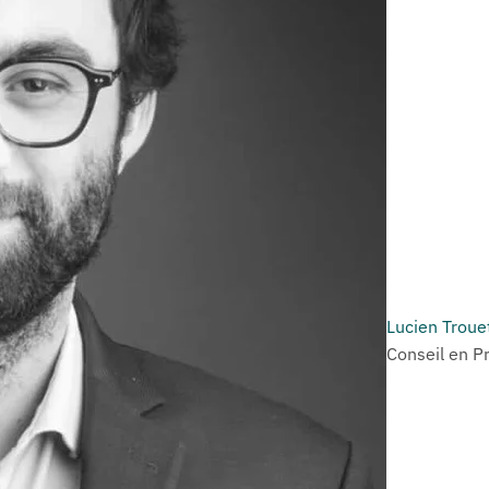
Lucien Troue
Conseil en P