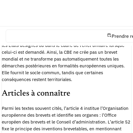
Pourquoi le sigle est central
Comprendre la CBE permet de comprendre la logique du brevet
européen. Le système repose sur une instruction centralisée
Prendre r
par l’OEB, puis sur des effets qui doivent être appréciés dans
les États désignés ou dans le cadre de l’effet unitaire lorsque
celui-ci est demandé. Ainsi, la CBE ne crée pas un brevet
mondial et ne transforme pas automatiquement toutes les
démarches postérieures en formalités européennes uniques.
Elle fournit le socle commun, tandis que certaines
conséquences restent territoriales.
Articles à connaître
Parmi les textes souvent cités, l’article 4 institue l’Organisation
européenne des brevets et identifie ses organes : l’Office
européen des brevets et le Conseil d’administration. L’article 52
fixe le principe des inventions brevetables, en mentionnant