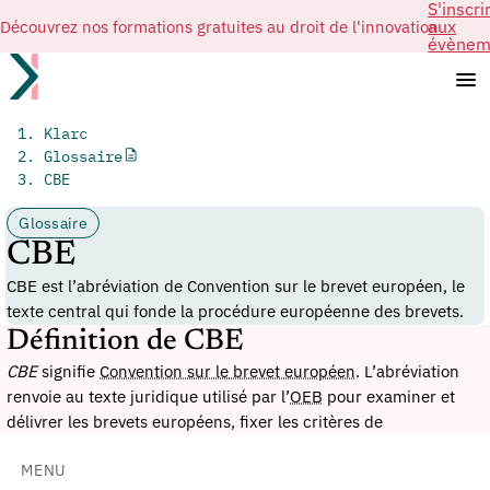
S'inscri
Découvrez nos formations gratuites au droit de l'innovation
aux
évènem
Klarc
Glossaire
CBE
Glossaire
CBE
CBE est l’abréviation de Convention sur le brevet européen, le
texte central qui fonde la procédure européenne des brevets.
Définition de CBE
CBE
signifie
Convention sur le brevet européen
. L’abréviation
renvoie au texte juridique utilisé par l’
OEB
pour examiner et
délivrer les brevets européens, fixer les critères de
brevetabilité, organiser l’opposition et déterminer les effets du
brevet dans les États concernés.
MENU