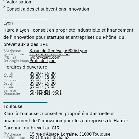
Valorisation
Conseil aides et subventions innovation
Lyon
Klarc à Lyon : conseil en propriété industrielle et financement
de l'innovation pour startups et entreprises du Rhône, du
brevet aux aides BPI.
3, rue de Genève, 69006 Lyon
Adresse
+33 (0)5 25 63 09 36
Téléphone
lyon@klarc.com
Email
Profil de Lyon
Google Maps
Horaires d'ouverture :
09:00 - 19:00
Lundi
09:00 - 19:00
Mardi
09:00 - 19:00
Mercredi
09:00 - 19:00
Jeudi
09:00 - 19:00
Vendredi
Sur rendez-vous
Samedi
Sur rendez-vous
Dimanche
Toulouse
Klarc à Toulouse : conseil en propriété industrielle et
financement de l'innovation pour les entreprises de Haute-
Garonne, du brevet au CIR.
15 rue d'Alsace-Lorraine, 31000 Toulouse
Adresse
+33 (0)5 61 38 53 52
Téléphone