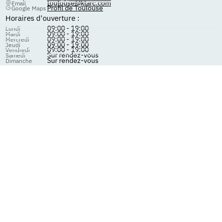
toulouse@klarc.com
Email
Profil de Toulouse
Google Maps
Horaires d'ouverture :
09:00 - 19:00
Lundi
09:00 - 19:00
Mardi
09:00 - 19:00
Mercredi
09:00 - 19:00
Jeudi
09:00 - 19:00
Vendredi
Sur rendez-vous
Samedi
Sur rendez-vous
Dimanche