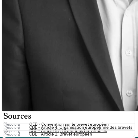
Sources
OEB - Convention sur le brevet européen
epo.org
CBE - Article 4, Organisation européenne des brevets
epo.org
CBE - Article 52, Inventions brevetables
epo.org
CBE - Article 2, Brevet européen
epo.org