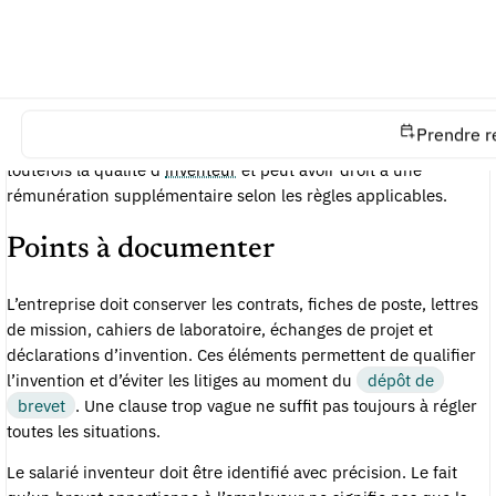
mission, inventions hors mission attribuables et inventions hors
mission non attribuables.
Les inventions réalisées dans l’exécution d’un contrat
comportant une mission inventive correspondant aux fonctions
du salarié, ou d’études et recherches explicitement confiées,
Prendre r
appartiennent en principe à l’employeur. Le salarié conserve
toutefois la qualité d’
inventeur
et peut avoir droit à une
rémunération supplémentaire selon les règles applicables.
Points à documenter
L’entreprise doit conserver les contrats, fiches de poste, lettres
de mission, cahiers de laboratoire, échanges de projet et
déclarations d’invention. Ces éléments permettent de qualifier
l’invention et d’éviter les litiges au moment du
dépôt de
brevet
. Une clause trop vague ne suffit pas toujours à régler
toutes les situations.
Le salarié inventeur doit être identifié avec précision. Le fait