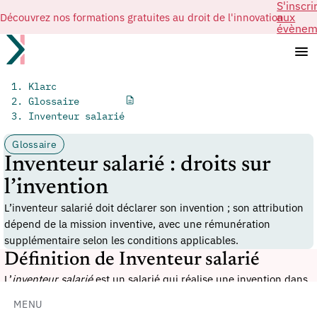
S'inscri
Découvrez nos formations gratuites au droit de l'innovation
aux
évènem
Klarc
Glossaire
Inventeur salarié
Glossaire
Inventeur salarié : droits sur
l’invention
L’inventeur salarié doit déclarer son invention ; son attribution
dépend de la mission inventive, avec une rémunération
supplémentaire selon les conditions applicables.
Définition de Inventeur salarié
L’
inventeur salarié
est un salarié qui réalise une
invention
dans
le cadre de son contrat de travail ou de son activité
MENU
professionnelle. En France, le régime dépend notamment de