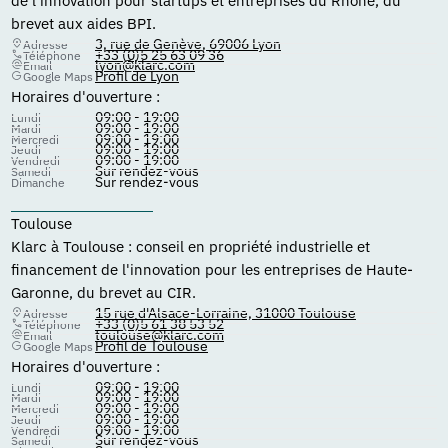
de l'innovation pour startups et entreprises du Rhône, du
brevet aux aides BPI.
3, rue de Genève, 69006 Lyon
Adresse
+33 (0)5 25 63 09 36
Téléphone
lyon@klarc.com
Email
Profil de Lyon
Google Maps
Horaires d'ouverture :
09:00 - 19:00
Lundi
09:00 - 19:00
Mardi
09:00 - 19:00
Mercredi
09:00 - 19:00
Jeudi
09:00 - 19:00
Vendredi
Sur rendez-vous
Samedi
Sur rendez-vous
Dimanche
Toulouse
Klarc à Toulouse : conseil en propriété industrielle et
financement de l'innovation pour les entreprises de Haute-
Garonne, du brevet au CIR.
15 rue d'Alsace-Lorraine, 31000 Toulouse
Adresse
+33 (0)5 61 38 53 52
Téléphone
toulouse@klarc.com
Email
Profil de Toulouse
Google Maps
Horaires d'ouverture :
09:00 - 19:00
Lundi
09:00 - 19:00
Mardi
09:00 - 19:00
Mercredi
09:00 - 19:00
Jeudi
09:00 - 19:00
Vendredi
Sur rendez-vous
Samedi