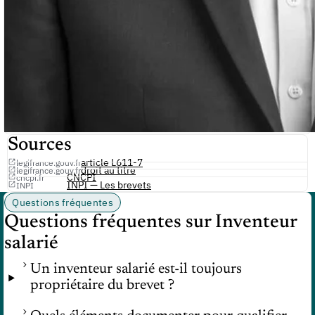
Sources
article L611-7
legifrance.gouv.fr
droit au titre
legifrance.gouv.fr
CNCPI
cncpi.fr
INPI — Les brevets
INPI
Questions fréquentes
Questions fréquentes sur Inventeur
salarié
Un inventeur salarié est-il toujours
propriétaire du brevet ?