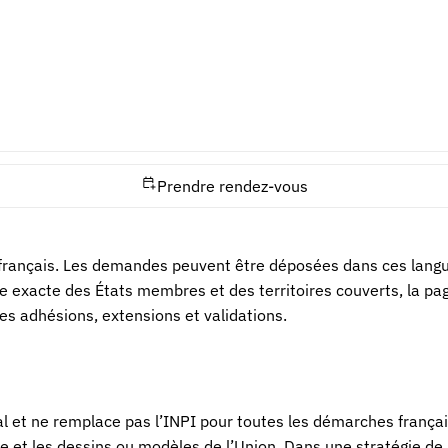
as que toutes les démarches sont terminées dans chaque pays. U
est disponible et pertinent. Les registres nationaux, les traduc
ystèmes prévus pour le
brevet unitaire
. Le Registre européen de
Prendre rendez-vous
le français. Les demandes peuvent être déposées dans ces langues
 exacte des États membres et des territoires couverts, la page
s adhésions, extensions et validations.
l et ne remplace pas l’INPI pour toutes les démarches français
t les dessins ou modèles de l’Union. Dans une stratégie de pro