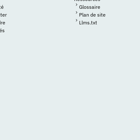
té
Glossaire
ter
Plan de site
dre
Llms.txt
tés