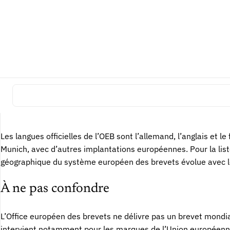
Après la délivrance
La délivrance par l’Office européen des brevets ne signifie p
compris État par État, sauf choix d’un effet unitaire lorsqu’il 
postérieures peuvent relever des offices nationaux ou des s
procédure devant l’OEB.
Langues et périmètre
Les langues officielles de l’OEB sont l’allemand, l’anglais et 
Munich, avec d’autres implantations européennes. Pour la liste
géographique du système européen des brevets évolue avec le
À ne pas confondre
L’Office européen des brevets ne délivre pas un brevet mondia
intervient notamment pour les marques de l’Union européenne e