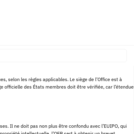
ne fois le brevet européen délivré, ses effets doivent être
tions éventuellement requises, les annuités et les inscriptions
s brevets reste toutefois une source clé pour suivre la
, selon les règles applicables. Le siège de l’Office est à
 officielle des États membres doit être vérifiée, car l’étendue
es. Il ne doit pas non plus être confondu avec l’EUIPO, qui
priété intellectuelle, l’OEB sert à obtenir un brevet