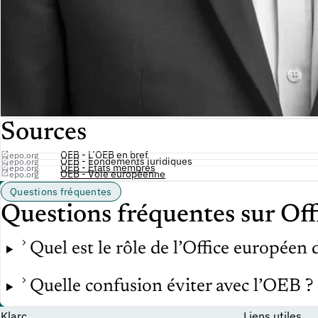
Sources
OEB - L’OEB en bref
epo.org
OEB - Fondements juridiques
epo.org
OEB - États membres
epo.org
OEB - Voie européenne
epo.org
Questions fréquentes
Questions fréquentes sur Off
Quel est le rôle de l’Office européen 
Quelle confusion éviter avec l’OEB ?
Klarc
Liens utiles