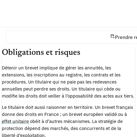
Le titulaire peut être une entreprise même si l’invention a été
conçue par des salariés. Il peut aussi devenir titulaire par
cession, fusion, apport ou transmission. La chaîne de droits doit
être documentée, surtout lors d’une
levée de fonds
, d’une
Prendre r
licence ou d’une acquisition.
Obligations et risques
Détenir un brevet implique de gérer les annuités, les
extensions, les inscriptions au registre, les contrats et les
procédures. Un titulaire qui ne paie pas les redevances
annuelles peut perdre ses droits. Un titulaire qui cède ou
modifie les droits doit veiller à l’opposabilité des actes aux tiers.
Le titulaire doit aussi raisonner en territoire. Un brevet français
donne des droits en France ; un brevet européen validé ou à
effet unitaire
obéit à d’autres mécanismes. La stratégie de
protection dépend des marchés, des concurrents et de la
liberté d’exploitation.