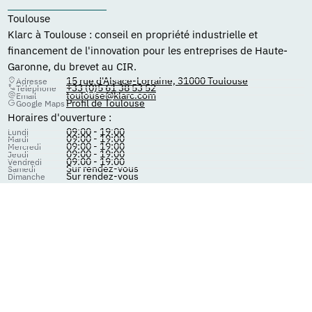
Toulouse
Klarc à Toulouse : conseil en propriété industrielle et
financement de l'innovation pour les entreprises de Haute-
Garonne, du brevet au CIR.
15 rue d'Alsace-Lorraine, 31000 Toulouse
Adresse
+33 (0)5 61 38 53 52
Téléphone
toulouse@klarc.com
Email
Profil de Toulouse
Google Maps
Horaires d'ouverture :
09:00 - 19:00
Lundi
09:00 - 19:00
Mardi
09:00 - 19:00
Mercredi
09:00 - 19:00
Jeudi
09:00 - 19:00
Vendredi
Sur rendez-vous
Samedi
Sur rendez-vous
Dimanche