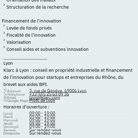
Structuration de la recherche
Financement de l'innovation
Levée de fonds privés
Fiscalité de l'innovation
Valorisation
Conseil aides et subventions innovation
Lyon
Klarc à Lyon : conseil en propriété industrielle et financement
de l'innovation pour startups et entreprises du Rhône, du
brevet aux aides BPI.
3, rue de Genève, 69006 Lyon
Adresse
+33 (0)5 25 63 09 36
Téléphone
lyon@klarc.com
Email
Profil de Lyon
Google Maps
Horaires d'ouverture :
09:00 - 19:00
Lundi
09:00 - 19:00
Mardi
09:00 - 19:00
Mercredi
09:00 - 19:00
Jeudi
09:00 - 19:00
Vendredi
Sur rendez-vous
Samedi
Sur rendez-vous
Dimanche