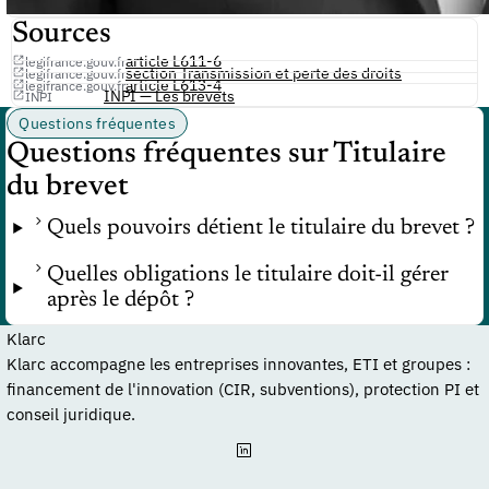
Sources
article L611-6
legifrance.gouv.fr
section Transmission et perte des droits
legifrance.gouv.fr
article L613-4
legifrance.gouv.fr
INPI — Les brevets
INPI
Questions fréquentes
Questions fréquentes sur Titulaire
du brevet
Quels pouvoirs détient le titulaire du brevet ?
Quelles obligations le titulaire doit-il gérer
après le dépôt ?
Klarc
Klarc accompagne les entreprises innovantes, ETI et groupes :
financement de l'innovation (CIR, subventions), protection PI et
conseil juridique.