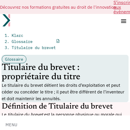
S'inscri
Découvrez nos formations gratuites au droit de l'innovation
aux
évènem
Klarc
Glossaire
Titulaire du brevet
Glossaire
Titulaire du brevet :
propriétaire du titre
Le titulaire du brevet détient les droits d’exploitation et peut
céder ou concéder le titre ; il peut être différent de l’inventeur
et doit maintenir les annuités.
Définition de Titulaire du brevet
Le
titulaire du brevet
est la personne physique ou morale qui
détient les droits attachés au
brevet
ou à la demande de brevet.
MENU
Il peut être l’
inventeur
, l’employeur, un cessionnaire ou un