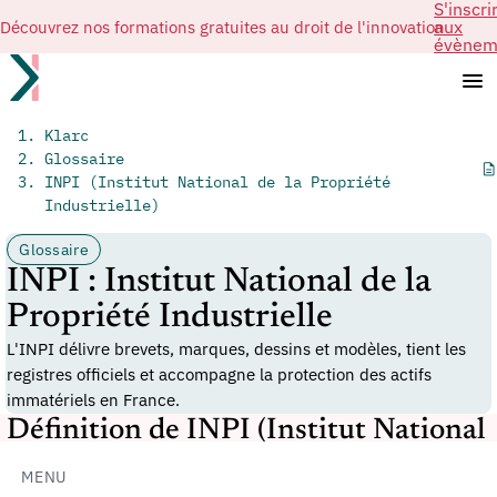
S'inscri
Découvrez nos formations gratuites au droit de l'innovation
aux
évènem
Klarc
Glossaire
INPI (Institut National de la Propriété
Industrielle)
Glossaire
INPI : Institut National de la
Propriété Industrielle
L'INPI délivre brevets, marques, dessins et modèles, tient les
registres officiels et accompagne la protection des actifs
immatériels en France.
Définition de INPI (Institut National
de la Propriété Industrielle)
MENU
L'INPI, Institut National de la Propriété industrielle, est