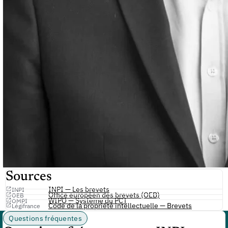
Sources
INPI — Les brevets
INPI
Office européen des brevets (OEB)
OEB
WIPO — Système du PCT
OMPI
Code de la propriété intellectuelle — Brevets
Légifrance
Questions fréquentes