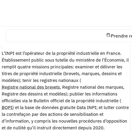
Puis-je déposer moi-même un brevet ou une marque sans
avocat?
L’INPI fait-il des contrôles avant l’enregistrement?
Un logiciel est-il brevetable en France?
Prendre r
Comment ça marche
L’INPI est l’opérateur de la propriété industrielle en France.
Établissement public sous tutelle du ministère de l’Économie, il
remplit quatre missions principales: examiner et délivrer les
titres de propriété industrielle (brevets, marques, dessins et
modèles); tenir les registres nationaux (
Registre national des brevets
, Registre national des marques,
Registre des dessins et modèles); publier les informations
officielles via le Bulletin officiel de la propriété industrielle (
BOPI
) et la base de données gratuite Data INPI; et lutter contre
la contrefaçon par des actions de sensibilisation et
d’information, y compris les nouvelles procédures d’opposition
et de nullité qu’il instruit directement depuis 2020.