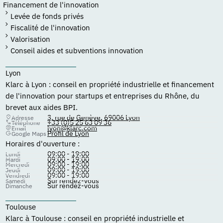
Financement de l'innovation
Levée de fonds privés
Fiscalité de l'innovation
Valorisation
Conseil aides et subventions innovation
Lyon
Klarc à Lyon : conseil en propriété industrielle et financement
de l'innovation pour startups et entreprises du Rhône, du
brevet aux aides BPI.
3, rue de Genève, 69006 Lyon
Adresse
+33 (0)5 25 63 09 36
Téléphone
lyon@klarc.com
Email
Profil de Lyon
Google Maps
Horaires d'ouverture :
09:00 - 19:00
Lundi
09:00 - 19:00
Mardi
09:00 - 19:00
Mercredi
09:00 - 19:00
Jeudi
09:00 - 19:00
Vendredi
Sur rendez-vous
Samedi
Sur rendez-vous
Dimanche
Toulouse
Klarc à Toulouse : conseil en propriété industrielle et