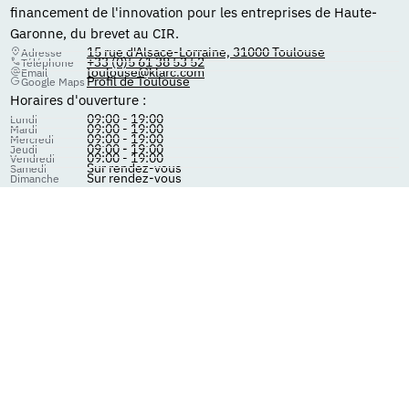
financement de l'innovation pour les entreprises de Haute-
Garonne, du brevet au CIR.
15 rue d'Alsace-Lorraine, 31000 Toulouse
Adresse
+33 (0)5 61 38 53 52
Téléphone
toulouse@klarc.com
Email
Profil de Toulouse
Google Maps
Horaires d'ouverture :
09:00 - 19:00
Lundi
09:00 - 19:00
Mardi
09:00 - 19:00
Mercredi
09:00 - 19:00
Jeudi
09:00 - 19:00
Vendredi
Sur rendez-vous
Samedi
Sur rendez-vous
Dimanche