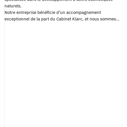
naturels.
Notre entreprise bénéficie d’un accompagnement
exceptionnel de la part du Cabinet Klarc, et nous sommes
extrêmement satisfaits de leur expertise. Grâce à leur
intervention, nous avons reçu une réponse positive à notre
demande de financement, ce qui nous permet désormais
d’explorer de nouvelles opportunités pour consolider notre
croissance financière. Nous sommes reconnaissants pour
leur professionnalisme et leur engagement continu à
soutenir le développement de notre jeune entreprise.