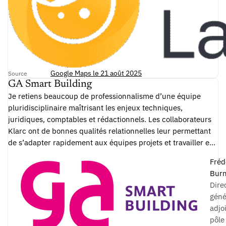
Google Maps le 21 août 2025
Source
GA Smart Building
Je retiens beaucoup de professionnalisme d’une équipe
pluridisciplinaire maîtrisant les enjeux techniques,
juridiques, comptables et rédactionnels. Les collaborateurs
Klarc ont de bonnes qualités relationnelles leur permettant
de s’adapter rapidement aux équipes projets et travailler en
bonne intelligence. Enfin ils sont de bons conseils pour
Fréd
élaborer des stratégies gagnantes.
Burn
Dire
géné
adjo
pôle